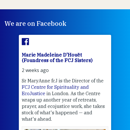
We are on Facebook
Marie Madeleine D'Houët
Mar
(Foundress of the FCJ Sisters)
(Fou
2 weeks ago
2 we
Sr MaryAnne fcJ is the Director of the
Chec
FCJ Centre for Spirituality and
volu
EcoJustice
in London. As the Centre
Comp
wraps up another year of retreats,
proj
the
prayer, and ecojustice work, she takes
help
stock of what's happened — and
welc
what's ahead.
at t