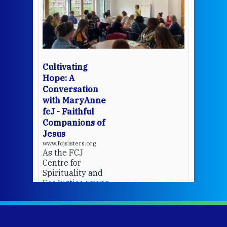
een
Thi
mo
Whe
bec
wit
cha
Cultivating
del
Hope: A
Conversation
with MaryAnne
View 
fcJ - Faithful
Companions of
Jesus
www.fcjsisters.org
As the FCJ
Centre for
Spirituality and
EcoJustice wraps
up another year
of retreats,
prayer, and
ecojustice work,