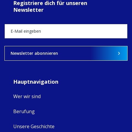
Registriere dich für unseren
MaryAnne fcJ,
Newsletter
Director, takes
stock of what's
happened — and
what's ahead.
View on Facebook
·
Share
8
4
0
Newsletter abonnieren
Hauptnavigation
Wer wir sind
Berufung
Unsere Geschichte