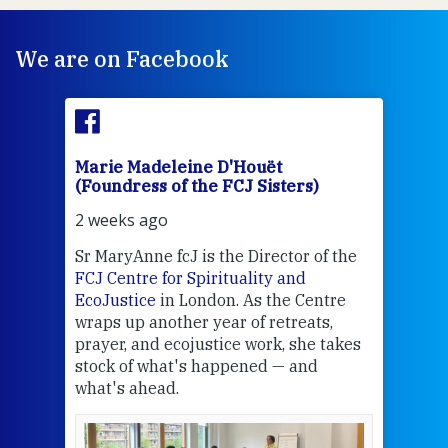
We are on Facebook
Marie Madeleine D'Houët
Mar
(Foundress of the FCJ Sisters)
(Fou
2 weeks ago
3 we
Sr MaryAnne fcJ is the Director of the
Chec
FCJ Centre for Spirituality and
volu
EcoJustice
in London. As the Centre
Comp
wraps up another year of retreats,
proj
the
prayer, and ecojustice work, she takes
help
stock of what's happened — and
welc
what's ahead.
at t
een