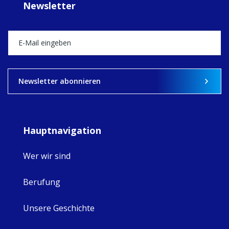
Newsletter
Director, takes
stock of what's
happened — and
what's ahead.
View on Facebook
·
Share
9
4
0
Newsletter abonnieren
Hauptnavigation
Wer wir sind
Berufung
Unsere Geschichte