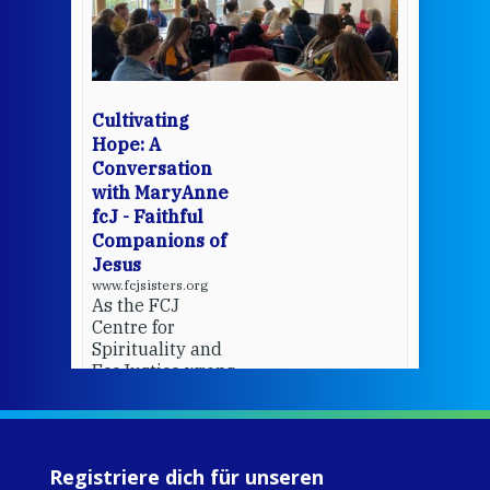
Thi
mo
Whe
bec
wit
cha
Cultivating
del
Hope: A
Conversation
with MaryAnne
View 
fcJ - Faithful
Companions of
Jesus
www.fcjsisters.org
As the FCJ
Centre for
Spirituality and
EcoJustice wraps
up another year
of retreats,
prayer, and
ecojustice work,
Registriere dich für unseren
MaryAnne fcJ,