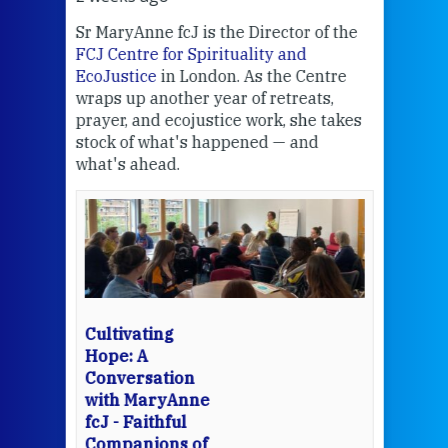
Sr MaryAnne fcJ is the Director of the
Chec
FCJ Centre for Spirituality and
volu
EcoJustice
in London. As the Centre
Comp
wraps up another year of retreats,
proj
the
prayer, and ecojustice work, she takes
help
stock of what's happened — and
welc
what's ahead.
at t
een
Thi
mo
Whe
bec
wit
cha
Cultivating
del
Hope: A
Conversation
with MaryAnne
View 
fcJ - Faithful
Companions of