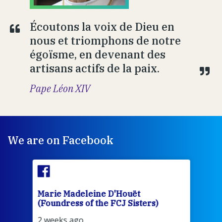
Écoutons la voix de Dieu en
nous et triomphons de notre
égoïsme, en devenant des
artisans actifs de la paix.
Pape Léon XIV
We are on Facebook
Marie Madeleine D'Houët
Mar
(Foundress of the FCJ Sisters)
(Fou
2 weeks ago
2 we