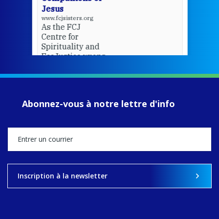
Jesus
www.fcjsisters.org
As the FCJ
Centre for
Spirituality and
EcoJustice wraps
up another year
of retreats,
prayer, and
ecojustice work,
Abonnez-vous à notre lettre d'info
MaryAnne fcJ,
Director, takes
stock of what's
happened — and
what's ahead.
View on Facebook
·
Share
Inscription à la newsletter
9
4
0