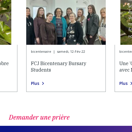
bicentenaire
|
samedi, 12-Fév-22
bicente
obre
FCJ Bicentenary Bursary
Une ‘
Students
avec
Plus
Plus
Demander une prière