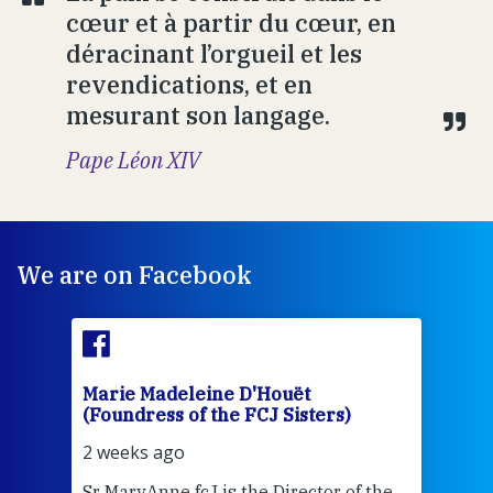
cœur et à partir du cœur, en
déracinant l’orgueil et les
revendications, et en
mesurant son langage.
Pape Léon XIV
We are on Facebook
Marie Madeleine D'Houët
Mar
(Foundress of the FCJ Sisters)
(Fou
2 weeks ago
2 we
Sr MaryAnne fcJ is the Director of the
Chec