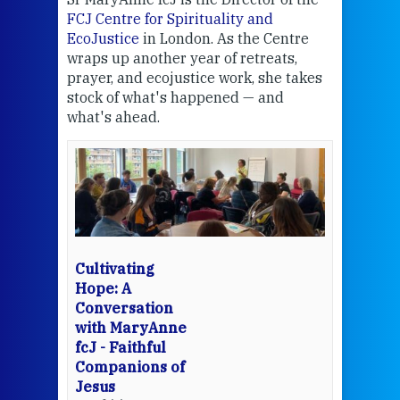
FCJ Centre for Spirituality and
volu
EcoJustice
in London. As the Centre
Comp
wraps up another year of retreats,
proj
the
prayer, and ecojustice work, she takes
help
stock of what's happened — and
welc
what's ahead.
at t
een
Thi
mo
Whe
bec
wit
cha
Cultivating
del
Hope: A
Conversation
with MaryAnne
View 
fcJ - Faithful
Companions of
Jesus