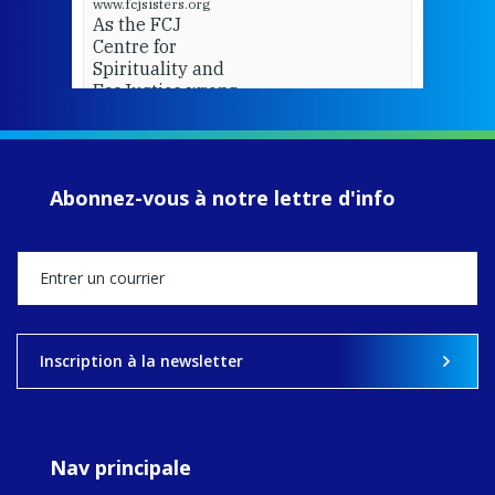
www.fcjsisters.org
As the FCJ
Centre for
Spirituality and
EcoJustice wraps
up another year
of retreats,
prayer, and
ecojustice work,
Abonnez-vous à notre lettre d'info
MaryAnne fcJ,
Director, takes
stock of what's
happened — and
what's ahead.
View on Facebook
·
Share
Inscription à la newsletter
8
4
0
Nav principale