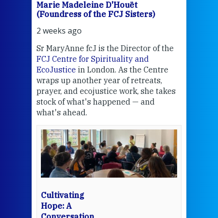
Marie Madeleine D'Houët
Mar
(Foundress of the FCJ Sisters)
(Fou
2 weeks ago
3 we
Sr MaryAnne fcJ is the Director of the
Chec
FCJ Centre for Spirituality and
volu
EcoJustice
in London. As the Centre
Comp
wraps up another year of retreats,
proj
the
prayer, and ecojustice work, she takes
help
stock of what's happened — and
welc
what's ahead.
at t
een
Thi
mo
Whe
bec
wit
cha
Cultivating
del
Hope: A
Conversation