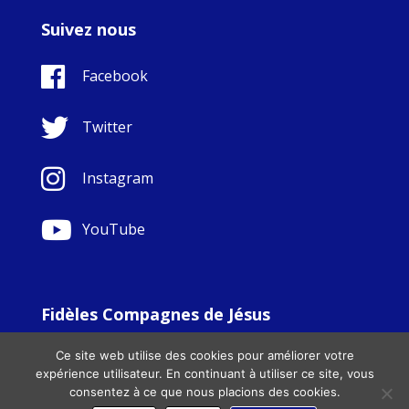
Suivez nous
Facebook
Twitter
Instagram
YouTube
Fidèles Compagnes de Jésus
© Copyright Sisters Faithful Companions of Jesus 1999.
Ce site web utilise des cookies pour améliorer votre
All Rights Reserved. - Website development by
Totally
|
expérience utilisateur. En continuant à utiliser ce site, vous
Charity Web Design
consentez à ce que nous placions des cookies.