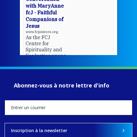
with MaryAnne
View 
fcJ - Faithful
Companions of
Jesus
www.fcjsisters.org
As the FCJ
Centre for
Spirituality and
EcoJustice wraps
up another year
of retreats,
prayer, and
ecojustice work,
Abonnez-vous à notre lettre d'info
MaryAnne fcJ,
Director, takes
stock of what's
happened — and
what's ahead.
View on Facebook
·
Share
Inscription à la newsletter
9
4
0