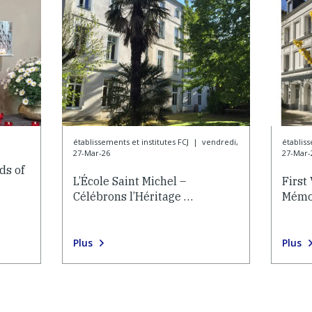
établissements et institutes FCJ
|
vendredi,
établiss
27-Mar-26
27-Mar-
ds of
L’École Saint Michel –
First
Célébrons l’Héritage …
Mémoi
Plus
Plus