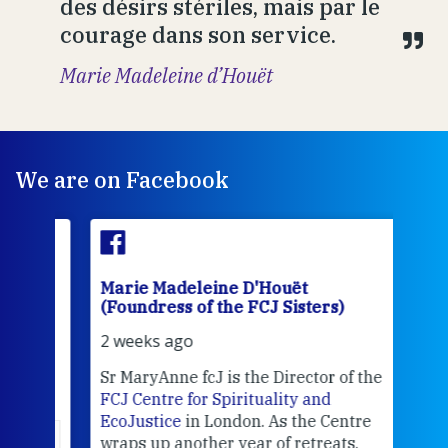
des désirs stériles, mais par le
courage dans son service.
Marie Madeleine d’Houët
We are on Facebook
Marie Madeleine D'Houët
Mar
(Foundress of the FCJ Sisters)
(Fou
2 weeks ago
2 we
Sr MaryAnne fcJ is the Director of the
Chec
FCJ Centre for Spirituality and
volu
EcoJustice
in London. As the Centre
Comp
wraps up another year of retreats,
proj