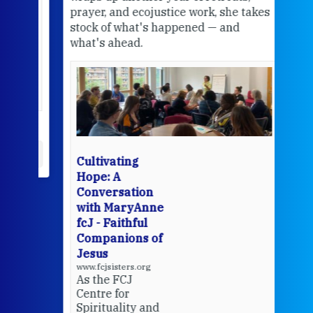
the
prayer, and ecojustice work, she takes
help
stock of what's happened — and
welc
what's ahead.
at t
een
Thi
mo
Whe
bec
wit
cha
Cultivating
del
Hope: A
Conversation
with MaryAnne
View 
fcJ - Faithful
Companions of
Jesus
www.fcjsisters.org
As the FCJ
Centre for
Spirituality and