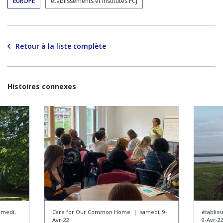
EUROPE
établissements et institutes FCJ
Retour à la liste complète
Histoires connexes
amedi,
Care for Our Common Home
|
samedi, 9-
établiss
Avr-22
9-Avr-2