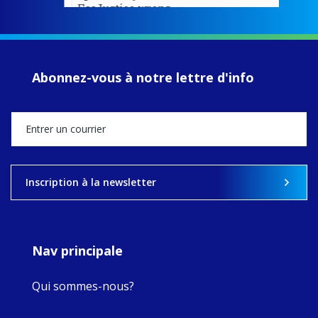
EcoJustice wraps
up another year
of retreats,
prayer, and
ecojustice work,
Abonnez-vous à notre lettre d'info
MaryAnne fcJ,
Director, takes
stock of what's
happened — and
what's ahead.
View on Facebook
·
Share
Inscription à la newsletter
8
4
0
Nav principale
Qui sommes-nous?