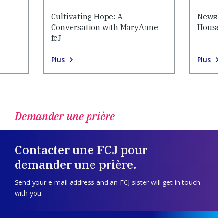
Cultivating Hope: A
News 
Conversation with MaryAnne
House
fcJ
Plus
Plus
Demander une prière
Contacter une FCJ pour
demander une prière.
Send your e-mail address and an FCJ sister will get in touch
with you.