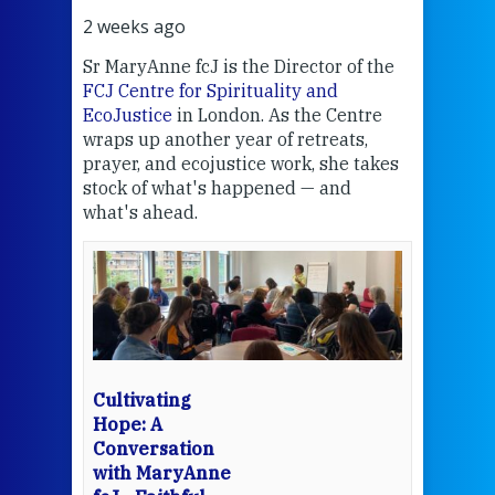
2 weeks ago
2 we
Sr MaryAnne fcJ is the Director of the
Chec
FCJ Centre for Spirituality and
volu
EcoJustice
in London. As the Centre
Comp
wraps up another year of retreats,
proj
the
prayer, and ecojustice work, she takes
help
stock of what's happened — and
welc
what's ahead.
at t
een
Thi
mo
Whe
bec
wit
cha
Cultivating
del
Hope: A
Conversation
with MaryAnne
View 