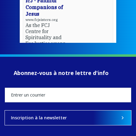
fcJ - Faithful
Companions of
Jesus
www.fcjsisters.org
As the FCJ
Centre for
Spirituality and
EcoJustice wraps
up another year
of retreats,
prayer, and
ecojustice work,
Abonnez-vous à notre lettre d'info
MaryAnne fcJ,
Director, takes
stock of what's
happened — and
what's ahead.
View on Facebook
·
Share
Inscription à la newsletter
8
4
0