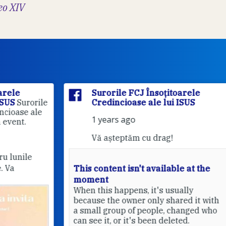
eo XIV
Surorile FCJ Însoțitoarele
rile
Credincioase ale lui ISUS
le
1 years ago
Vă așteptăm cu drag!
This content isn't available at the
moment
Pri
When this happens, it's usually
20
because the owner only shared it with
a small group of people, changed who
can see it, or it's been deleted.