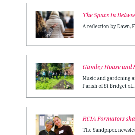
The Space In Betwe
A reflection by Dawn, 
Gumley House and S
Music and gardening ar
Parish of St Bridget of...
RCIA Formators sha
The Sandpiper, newslett