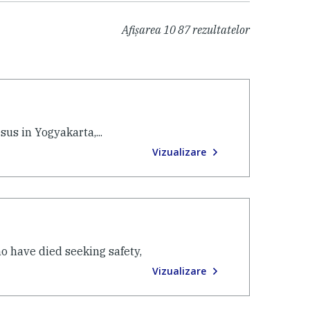
Afișarea
10
87
rezultatelor
us in Yogyakarta,...
Vizualizare
o have died seeking safety,
Vizualizare