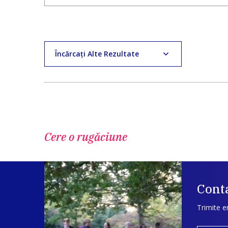
Încărcați Alte Rezultate
Cere o rugăciune
Conta
Trimite e