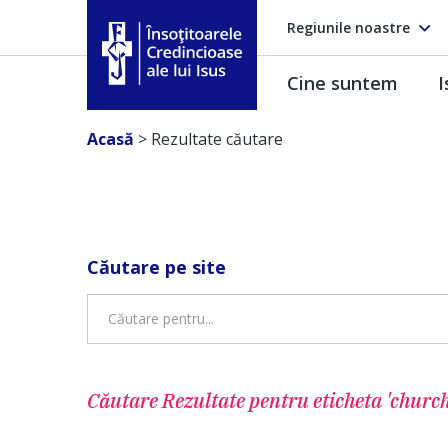
Regiunile noastre
Cine suntem
I
Însoţitoarele Credincioase ale lui Isus
Acasă
>
Rezultate căutare
Căutare pe site
Căutare Rezultate pentru
eticheta 'church