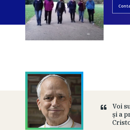
Cont
Voi su
și a p
Crist