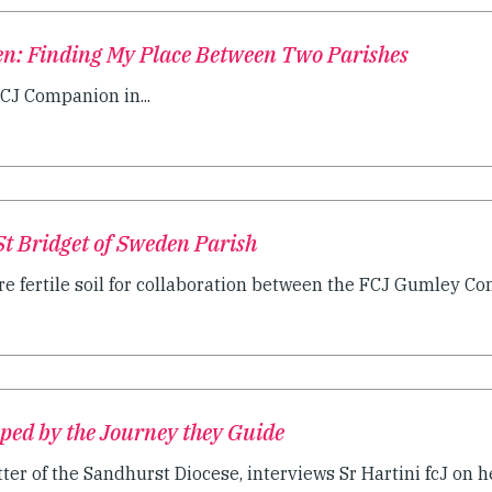
en: Finding My Place Between Two Parishes
FCJ Companion in...
t Bridget of Sweden Parish
e fertile soil for collaboration between the FCJ Gumley 
ped by the Journey they Guide
er of the Sandhurst Diocese, interviews Sr Hartini fcJ on he