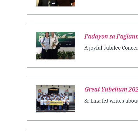
Padayon sa Paglau
A joyful Jubilee Concer
Great Yubelium 20
Sr Lina fcJ writes about