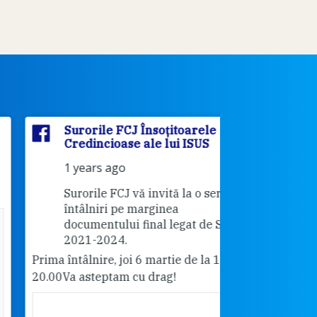
Surorile FCJ Însoțitoarele
Surorile
Credincioase ale lui ISUS
Credinci
1 years ago
2 years 
Surorile FCJ vă invită la o serie de
Vă invită
întâlniri pe marginea
"Cabrini"
documentului final legat de Sinod
18.30.
2021-2024.
Pentru cei care 
ma întâlnire, joi 6 martie de la 19.00-
rog dați share.
.00
Va asteptam cu drag!
Surorile FCJ