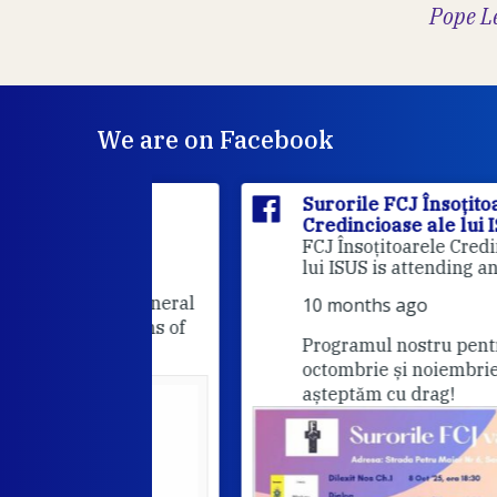
Pope L
We are on Facebook
itoarele
Surorile FCJ Însoțitoarele
ui ISUS
Credincioase ale lui ISUS
Suro
FCJ Însoțitoarele Credincioase a
lui ISUS is attending an event.
he FCJ General
10 months ago
Companions of
Programul nostru pentru lunile
octombrie și noiembrie. Va
așteptăm cu drag!