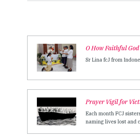
O How Faithful God 
Sr Lina fcJ from Indone
Prayer Vigil for Vi
Each month FCJ sisters
naming lives lost and c