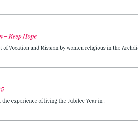
m – Keep Hope
t of Vocation and Mission by women religious in the Archdio
25
 the experience of living the Jubilee Year in...