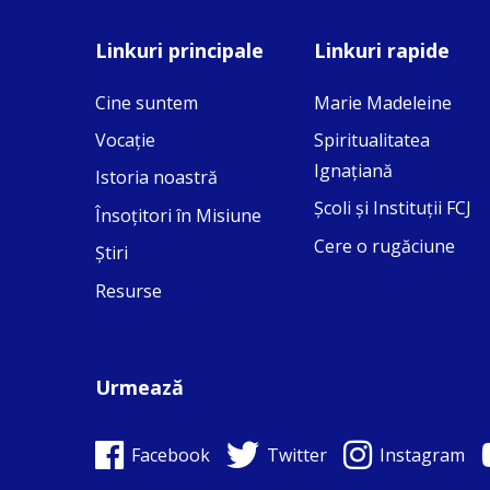
Linkuri principale
Linkuri rapide
Cine suntem
Marie Madeleine
Vocaţie
Spiritualitatea
Ignaţiană
Istoria noastră
Şcoli şi Instituţii FCJ
 on Facebook
·
Share
Însoţitori în Misiune
Cere o rugăciune
Ştiri
Resurse
Urmează
Facebook
Twitter
Instagram