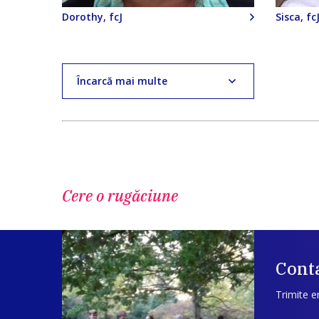
Dorothy, fcJ
Sisca, fc
Încarcă mai multe
Cere o rugăciune
Conta
Trimite e