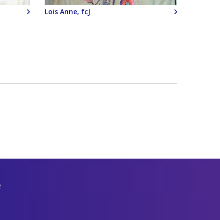
Lois Anne, fcJ
e