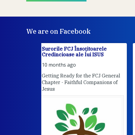
We are on Facebook
itoarele
Surorile FCJ Însoțitoarele
ui ISUS
Credincioase ale lui ISUS
Suro
FCJ Însoțitoarele Credincioase a
lui ISUS is attending an event.
he FCJ General
10 months ago
Companions of
Programul nostru pentru lunile
octombrie și noiembrie. Va
așteptăm cu drag!