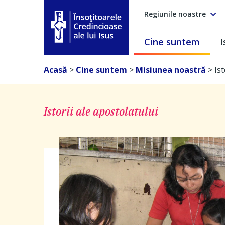
Regiunile noastre
Cine suntem
I
Însoţitoarele Credincioase ale lui Isus
Acasă
>
Cine suntem
>
Misiunea noastră
>
Ist
Istorii ale apostolatului