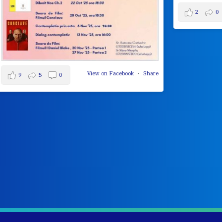
View on Facebook
·
Share
2
0
0
Share