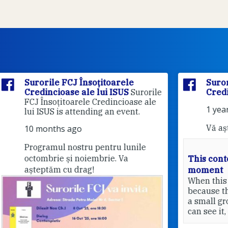
Surorile FCJ Însoțitoarele
rile
Credincioase ale lui ISUS
le
1 years ago
Vă așteptăm cu drag!
This content isn't available at the
moment
Pri
When this happens, it's usually
20
because the owner only shared it with
a small group of people, changed who
can see it, or it's been deleted.