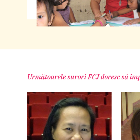
Următoarele surori FCJ doresc să împ