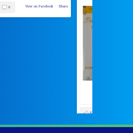
View on Facebook
·
Share
5
4
0
4
2