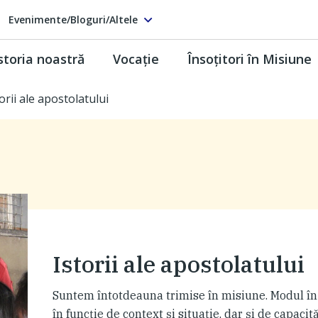
Evenimente/Bloguri/Altele
storia noastră
Vocaţie
Însoţitori în Misiune
orii ale apostolatului
Istorii ale apostolatului
Suntem întotdeauna trimise în misiune. Modul în
în funcţie de context şi situaţie, dar şi de capacită