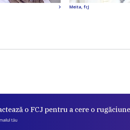
J
Meita, fcJ
ctează o FCJ pentru a cere o rugăciun
mailul tău