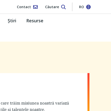
Contact
Căutare
RO
Ştiri
Resurse
 care trăim misiunea noastră variază
ţile şi talentele noastre.