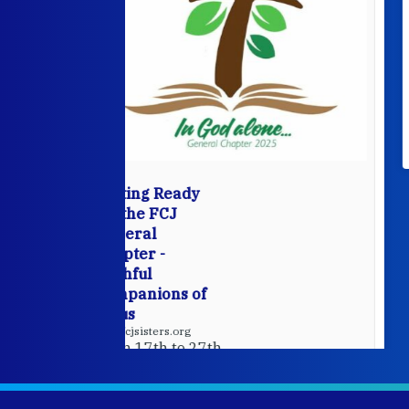
View on Facebook
·
9
5
0