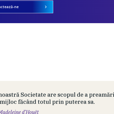
actează-ne
noastră Societate are scopul de a preamări
 mijloc făcând totul prin puterea sa.
Madeleine d’Houët