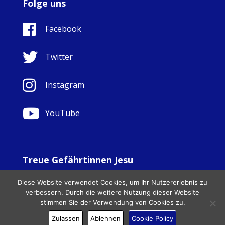
Folge uns
Facebook
Twitter
Instagram
YouTube
Treue Gefährtinnen Jesu
© Copyright Sisters Faithful Companions of Jesus 1999.
Diese Website verwendet Cookies, um Ihr Nutzererlebnis zu
All Rights Reserved. - Website development by
Totally
|
verbessern. Durch die weitere Nutzung dieser Website
Charity Web Design
stimmen Sie der Verwendung von Cookies zu.
Zulassen
Ablehnen
Cookie Policy