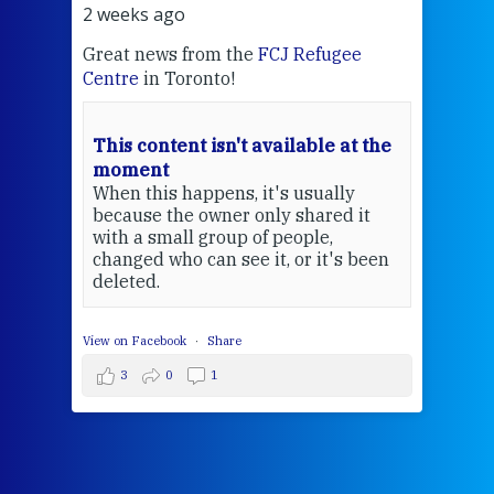
2 weeks ago
2 we
ng
Great news from the
FCJ Refugee
Sr M
on
Centre
in Toronto!
FCJ 
rks
EcoJ
 of
wrap
This content isn't available at the
pray
moment
stoc
When this happens, it's usually
what
because the owner only shared it
with a small group of people,
changed who can see it, or it's been
deleted.
View on Facebook
·
Share
3
0
1
Cul
Ho
Co
wi
fcJ