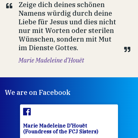
Zeige dich deines schönen
Namens würdig durch deine
Liebe für Jesus und dies nicht
nur mit Worten oder sterilen
Wünschen, sondern mit Mut
im Dienste Gottes.
Marie Madeleine d’Houët
We are on Facebook
Marie Madeleine D'Houët
Mar
(Foundress of the FCJ Sisters)
(Fou