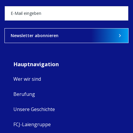
happened — and
what's ahead.
View on Facebook
·
Share
9
4
0
Newsletter abonnieren
Hauptnavigation
Wer wir sind
Berufung
Unsere Geschichte
FCJ-Laiengruppe