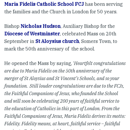
Maria Fidelis Catholic School FCJ
has been serving
the families and the Church in London for 50 years.
Bishop
Nicholas Hudson
, Auxiliary Bishop for the
Diocese of Westminster
, celebrated Mass on 20th
September in
St Aloysius church
, Somers Town, to
mark the 50th anniversary of the school.
He opened the Mass by saying, ‘
Heartfelt congratulations
are due to Maria Fidelis on the 50th anniversary of the
merger of St Aloysius and St Vincent’s Schools, and so your
foundation. Still louder congratulations are due to the FCJs,
the Faithful Companions of Jesus, who founded the School
and will soon be celebrating 200 years of faithful service to
the education of Catholics in this part of London. From the
Faithful Companions of Jesus, Maria Fidelis derives its motto:
Fidelity. Fidelity means, at heart, faithful service – faithful