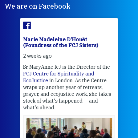
We are on Facebook
Marie Madeleine D'Houët
Mar
(Foundress of the FCJ Sisters)
(Fou
2 weeks ago
3 we
Sr MaryAnne fcJ is the Director of the
Chec
FCJ Centre for Spirituality and
volu
EcoJustice
in London. As the Centre
Comp
wraps up another year of retreats,
proj
the
prayer, and ecojustice work, she takes
help
stock of what's happened — and
welc
what's ahead.
at t
een
Thi
mo