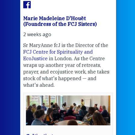
Marie Madeleine D'Houët
Mar
(Foundress of the FCJ Sisters)
(Fou
2 weeks ago
3 we
Sr MaryAnne fcJ is the Director of the
Chec
FCJ Centre for Spirituality and
volu
EcoJustice
in London. As the Centre
Comp
wraps up another year of retreats,
proj
the
prayer, and ecojustice work, she takes
help
stock of what's happened — and
welc
what's ahead.
at t
een
Thi
mo
Whe
bec
wit
cha