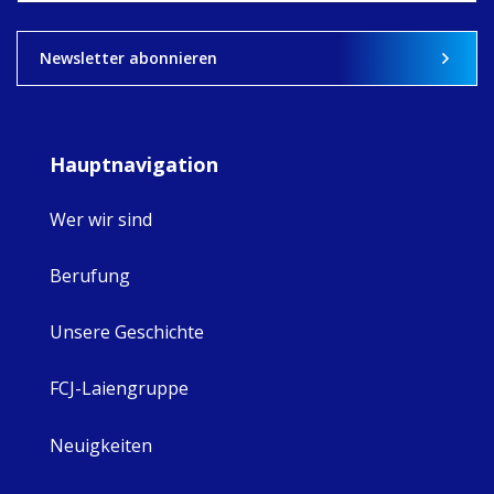
View on Facebook
·
Share
9
4
0
Newsletter abonnieren
Hauptnavigation
Wer wir sind
Berufung
Unsere Geschichte
FCJ-Laiengruppe
Neuigkeiten