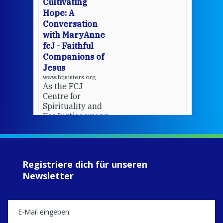
Cultivating
del
Hope: A
Conversation
with MaryAnne
View 
fcJ - Faithful
Companions of
Jesus
www.fcjsisters.org
As the FCJ
Centre for
Spirituality and
EcoJustice wraps
up another year
of retreats,
prayer, and
ecojustice work,
Registriere dich für unseren
MaryAnne fcJ,
Newsletter
Director, takes
stock of what's
happened — and
what's ahead.