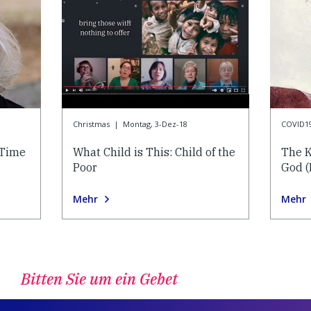
Christmas
|
Montag, 3-Dez-18
COVID1
 Time
What Child is This: Child of the
The K
Poor
God (
Mehr
Mehr
Bitten Sie um ein Gebet