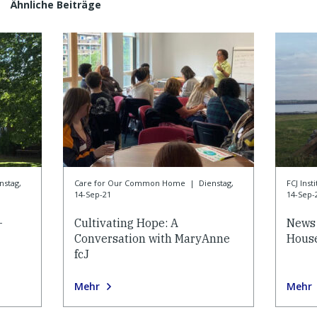
Ähnliche Beiträge
nstag,
Care for Our Common Home
|
Dienstag,
FCJ Ins
14-Sep-21
14-Sep-
-
Cultivating Hope: A
News 
Conversation with MaryAnne
House
fcJ
Mehr
Mehr