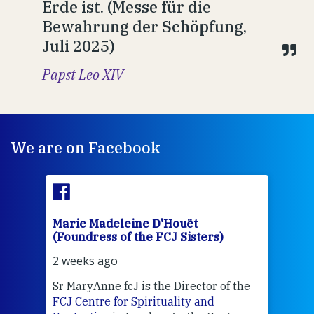
Erde ist. (Messe für die
Bewahrung der Schöpfung,
Juli 2025)
Papst Leo XIV
We are on Facebook
Marie Madeleine D'Houët
Mar
(Foundress of the FCJ Sisters)
(Fou
2 weeks ago
2 we
Sr MaryAnne fcJ is the Director of the
Chec
FCJ Centre for Spirituality and
volu