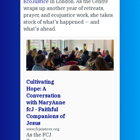
EcoJustice
in London. As the Centre
Comp
wraps up another year of retreats,
proj
the
prayer, and ecojustice work, she takes
help
stock of what's happened — and
welc
what's ahead.
at t
een
Thi
mo
Whe
bec
wit
cha
Cultivating
del
Hope: A
Conversation
with MaryAnne
View 
fcJ - Faithful
Companions of
Jesus
www.fcjsisters.org
As the FCJ