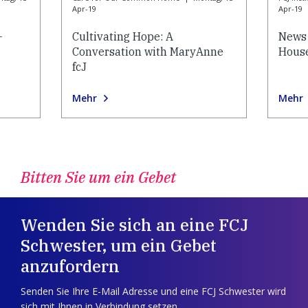
Apr-19
Apr-19
-
Cultivating Hope: A
News 
Conversation with MaryAnne
House
fcJ
Mehr
Mehr
Bitten Sie um ein Gebet
Wenden Sie sich an eine FCJ
Schwester, um ein Gebet
anzufordern
Senden Sie Ihre E-Mail Adresse und eine FCJ Schwester wird
sich mit Ihnen in Verbindung setzen.