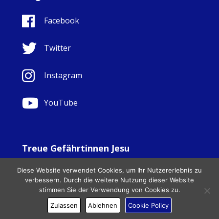
Facebook
Twitter
Instagram
YouTube
Treue Gefährtinnen Jesu
© Copyright Sisters Faithful Companions of Jesus 1999.
Diese Website verwendet Cookies, um Ihr Nutzererlebnis zu
All Rights Reserved. - Website development by
Totally
|
verbessern. Durch die weitere Nutzung dieser Website
Charity Web Design
stimmen Sie der Verwendung von Cookies zu.
Zulassen
Ablehnen
Cookie Policy