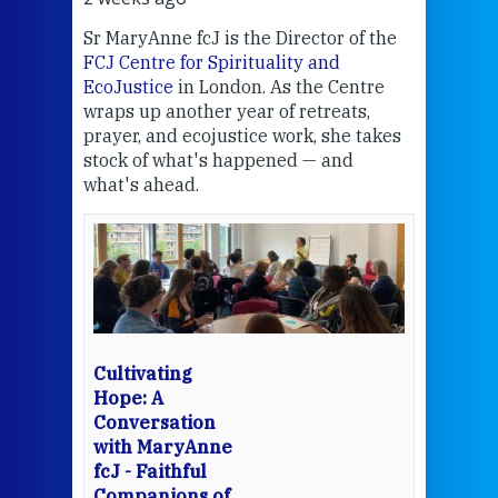
Sr MaryAnne fcJ is the Director of the
Chec
FCJ Centre for Spirituality and
volu
EcoJustice
in London. As the Centre
Comp
wraps up another year of retreats,
proj
the
prayer, and ecojustice work, she takes
help
stock of what's happened — and
welc
what's ahead.
at t
een
Thi
mo
Whe
bec
wit
cha
Cultivating
del
Hope: A
Conversation
with MaryAnne
View 
fcJ - Faithful
Companions of