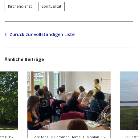
Kirchendienst
Spiritualität
Zurück zur vollständigen Liste
Ähnliche Beiträge
tag, 15-
Care for Our Common Home
|
Montag, 15-
FCJ Ins