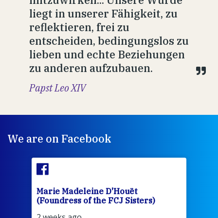
liegt in unserer Fähigkeit, zu
reflektieren, frei zu
entscheiden, bedingungslos zu
lieben und echte Beziehungen
zu anderen aufzubauen.
Papst Leo XIV
We are on Facebook
Marie Madeleine D'Houët
Mar
(Foundress of the FCJ Sisters)
(Fou
2 weeks ago
2 we