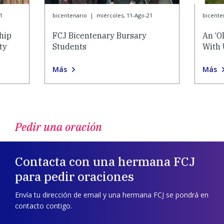
1
bicentenario
|
miércoles, 11-Ago-21
bicente
hip
FCJ Bicentenary Bursary
An ‘O
ty
Students
With 
Más
Más
Pedir una oración
Contacta con una hermana FCJ
para pedir oraciones
Envía tu dirección de email y una hermana FCJ se pondrá en
contacto contigo.