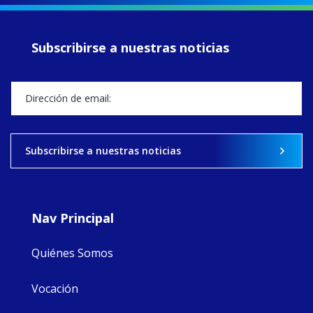
of retreats,
prayer, and
ecojustice work,
Subscribirse a nuestras noticias
MaryAnne fcJ,
Director, takes
stock of what's
happened — and
what's ahead.
View on Facebook
·
Share
Subscribirse a nuestras noticias
8
4
0
Nav Principal
Quiénes Somos
Vocación