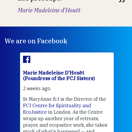
Marie Madeleine d’Houët
We are on Facebook
Marie Madeleine D'Houët
Mar
(Foundress of the FCJ Sisters)
(Fou
2 weeks ago
2 we
Sr MaryAnne fcJ is the Director of the
Chec
FCJ Centre for Spirituality and
volu
EcoJustice
in London. As the Centre
Comp
wraps up another year of retreats,
proj
the
prayer, and ecojustice work, she takes
help
stock of what's happened — and
welc