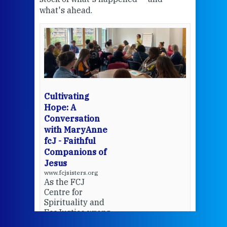
what's ahead.
at t
een
Thi
mo
Whe
bec
wit
cha
Cultivating
del
Hope: A
Conversation
with MaryAnne
View 
fcJ - Faithful
Companions of
Jesus
www.fcjsisters.org
As the FCJ
Centre for
Spirituality and
EcoJustice wraps
up another year