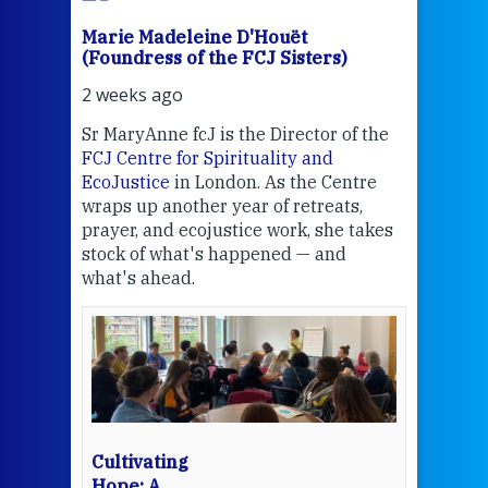
Marie Madeleine D'Houët
Mar
(Foundress of the FCJ Sisters)
(Fou
2 weeks ago
2 we
Sr MaryAnne fcJ is the Director of the
Chec
FCJ Centre for Spirituality and
volu
EcoJustice
in London. As the Centre
Comp
wraps up another year of retreats,
proj
the
prayer, and ecojustice work, she takes
help
stock of what's happened — and
welc
what's ahead.
at t
een
Thi
mo
Whe
bec
wit
cha
Cultivating
del
Hope: A