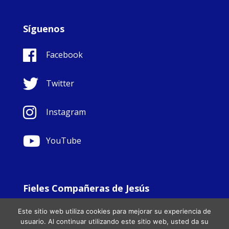
Síguenos
Facebook
Twitter
Instagram
YouTube
Fieles Compañeras de Jesús
© Copyright Sisters Faithful Companions of Jesus 1999.
Este sitio web utiliza cookies para mejorar su experiencia de
All Rights Reserved. - Website development by
Totally
|
usuario. Al continuar utilizando este sitio web, usted da su
Charity Web Design