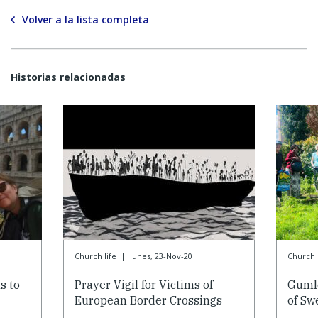
Volver a la lista completa
Historias relacionadas
Church life
|
lunes, 23-Nov-20
Church l
s to
Prayer Vigil for Victims of
Gumle
European Border Crossings
of Sw