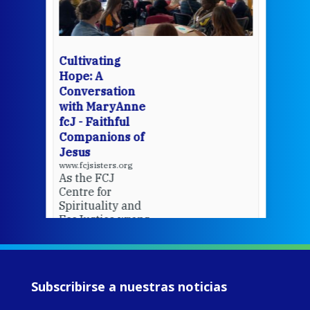
mo
Whe
bec
wit
cha
Cultivating
del
Hope: A
Conversation
with MaryAnne
View 
fcJ - Faithful
Companions of
Jesus
www.fcjsisters.org
As the FCJ
Centre for
Spirituality and
EcoJustice wraps
up another year
of retreats,
prayer, and
ecojustice work,
Subscribirse a nuestras noticias
MaryAnne fcJ,
Director, takes