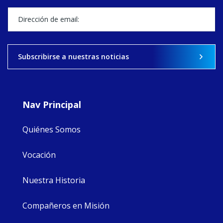
stock of what's
happened — and
what's ahead.
View on Facebook
·
Share
Subscribirse a nuestras noticias
8
4
0
Nav Principal
Quiénes Somos
Vocación
Nuestra Historia
Compañeros en Misión