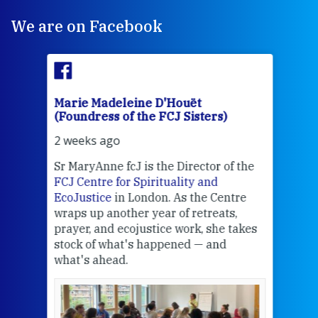
We are on Facebook
Marie Madeleine D'Houët
Mar
(Foundress of the FCJ Sisters)
(Fou
2 weeks ago
2 we
Sr MaryAnne fcJ is the Director of the
Chec
FCJ Centre for Spirituality and
volu
EcoJustice
in London. As the Centre
Comp
wraps up another year of retreats,
proj
the
prayer, and ecojustice work, she takes
help
stock of what's happened — and
welc
what's ahead.
at t
een
Thi