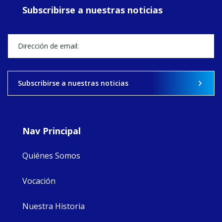
ecojustice work,
Subscribirse a nuestras noticias
MaryAnne fcJ,
Director, takes
stock of what's
happened — and
what's ahead.
View on Facebook
·
Share
Subscribirse a nuestras noticias
9
4
0
Nav Principal
Quiénes Somos
Vocación
Nuestra Historia