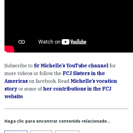
Subscribe to
Sr Michelle’s YouTube channel
for
more videos or follow the
FCJ Sisters in the
Americas
on facebook. Read
Michelle’s vocation
story
or some of
her contributions in the FCJ
website
.
Haga clic para encontrar contenido relacionado...