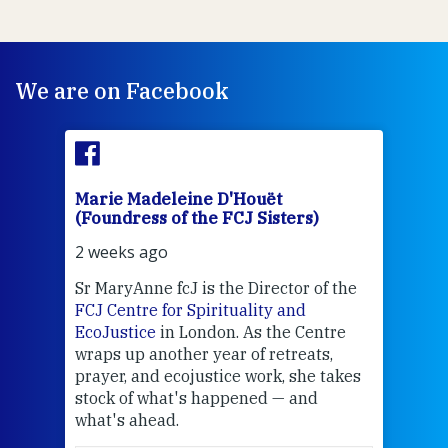
We are on Facebook
Marie Madeleine D'Houët
Mar
(Foundress of the FCJ Sisters)
(Fou
2 weeks ago
2 we
Sr MaryAnne fcJ is the Director of the
Chec
FCJ Centre for Spirituality and
volu
EcoJustice
in London. As the Centre
Comp
wraps up another year of retreats,
proj
the
prayer, and ecojustice work, she takes
help
stock of what's happened — and
welc
what's ahead.
at t