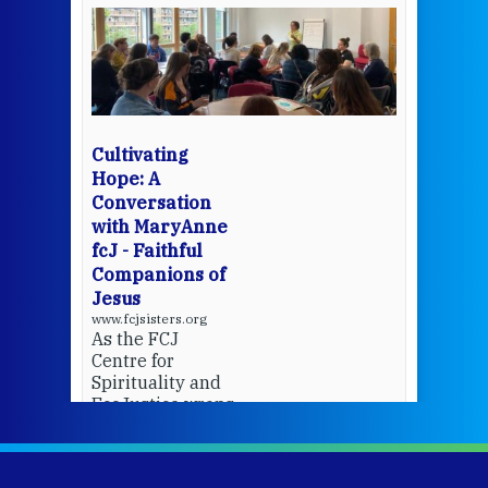
een
Thi
mo
Whe
bec
wit
cha
Cultivating
del
Hope: A
Conversation
with MaryAnne
View 
fcJ - Faithful
Companions of
Jesus
www.fcjsisters.org
As the FCJ
Centre for
Spirituality and
EcoJustice wraps
up another year
of retreats,
prayer, and