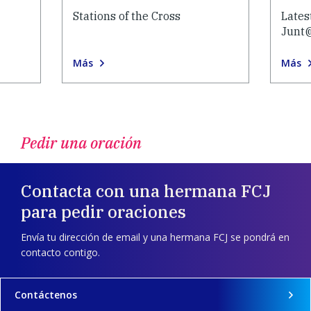
Stations of the Cross
Lates
Junt
Más
Más
Pedir una oración
Contacta con una hermana FCJ
para pedir oraciones
Envía tu dirección de email y una hermana FCJ se pondrá en
contacto contigo.
Contáctenos