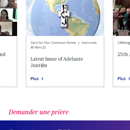
Care for Our Common Home
|
mercredi,
CIMblog
30-Nov-22
and
25th 
Latest Issue of Adelante
Junt@s
Plus
Plus
Demander une prière