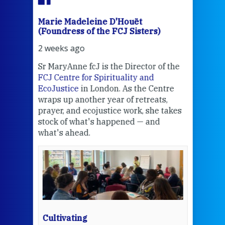
Marie Madeleine D'Houët
Mar
(Foundress of the FCJ Sisters)
(Fou
2 weeks ago
2 we
Sr MaryAnne fcJ is the Director of the
Chec
FCJ Centre for Spirituality and
volu
EcoJustice
in London. As the Centre
Comp
wraps up another year of retreats,
proj
the
prayer, and ecojustice work, she takes
help
stock of what's happened — and
welc
what's ahead.
at t
een
Thi
mo
Whe
bec
wit
cha
Cultivating