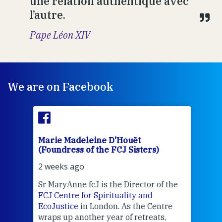
une relation authentique avec
l’autre.
Pape Léon XIV
We are on Facebook
Marie Madeleine D'Houët
Mar
(Foundress of the FCJ Sisters)
(Fou
2 weeks ago
3 we
Sr MaryAnne fcJ is the Director of the
Chec
FCJ Centre for Spirituality and
volu
EcoJustice
in London. As the Centre
Comp
wraps up another year of retreats,
proj