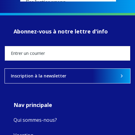
EcoJustice wraps
up another year
of retreats,
prayer, and
ecojustice work,
Abonnez-vous à notre lettre d'info
MaryAnne fcJ,
Director, takes
stock of what's
happened — and
what's ahead.
View on Facebook
·
Share
Inscription à la newsletter
9
4
0
Nav principale
Qui sommes-nous?