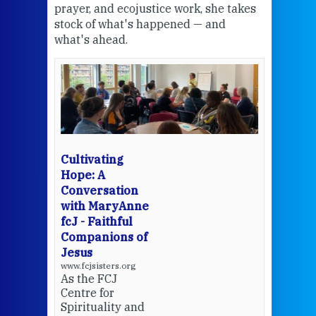
the
prayer, and ecojustice work, she takes
help
stock of what's happened — and
welc
what's ahead.
at t
een
Thi
mo
Whe
bec
wit
cha
Cultivating
del
Hope: A
Conversation
with MaryAnne
View 
fcJ - Faithful
Companions of
Jesus
www.fcjsisters.org
As the FCJ
Centre for
Spirituality and