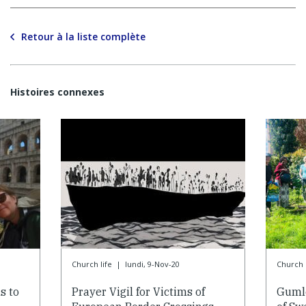
Retour à la liste complète
Histoires connexes
Church life
|
lundi, 9-Nov-20
Church l
s to
Prayer Vigil for Victims of
Gumle