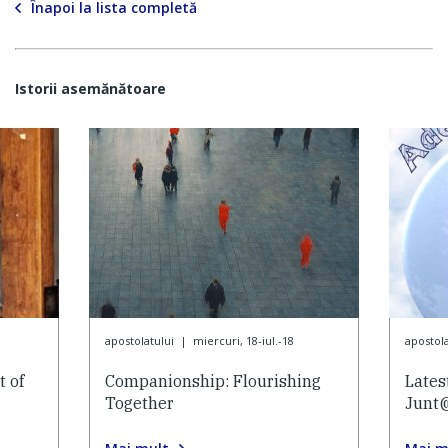
Înapoi la lista completă
Istorii asemănătoare
apostolatului
|
miercuri, 18-iul.-18
apostola
 of
Companionship: Flourishing
Lates
Together
Junt