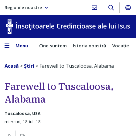
Regiunile noastre
În
Menu
Cine suntem
Istoria noastră
Vocaţie
Acasă
>
Ştiri
>
Farewell to Tuscaloosa, Alabama
Farewell to Tuscaloosa,
Alabama
Tuscaloosa, USA
miercuri, 18-iul.-18