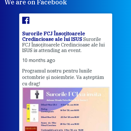
We are on Facebook
Surorile FCJ Însoțitoarele
Suro
Credincioase ale lui ISUS
Surorile
Cred
FCJ Însoțitoarele Credincioase ale lui
1 ye
ISUS is attending an event.
Vă a
10 months ago
Programul nostru pentru lunile
octombrie și noiembrie. Va așteptăm
Thi
cu drag!
mo
Whe
bec
wit
cha
del
View 