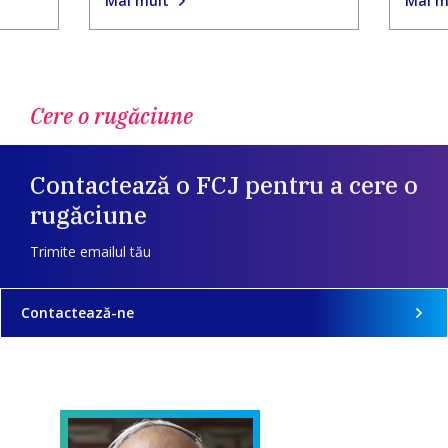
Mai mult
Mai m
Cere o rugăciune
Contactează o FCJ pentru a cere o
rugăciune
Trimite emailul tău
Contactează-ne