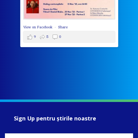
View on Facebook
·
Share
9
5
0
Sign Up pentru ştirile noastre