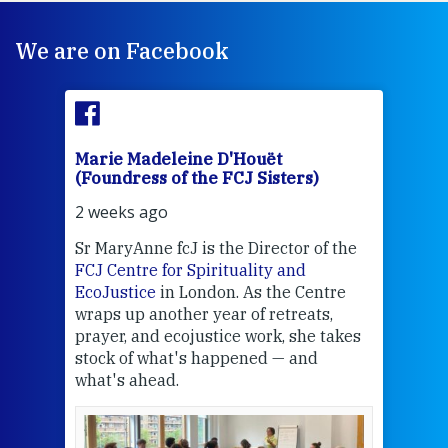
We are on Facebook
Marie Madeleine D'Houët
Mar
(Foundress of the FCJ Sisters)
(Fou
2 weeks ago
2 we
Sr MaryAnne fcJ is the Director of the
Chec
FCJ Centre for Spirituality and
volu
EcoJustice
in London. As the Centre
Comp
wraps up another year of retreats,
proj
the
prayer, and ecojustice work, she takes
help
stock of what's happened — and
welc
what's ahead.
at t
een
Thi