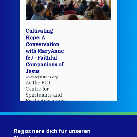
mo
Whe
bec
wit
cha
Cultivating
del
Hope: A
Conversation
with MaryAnne
View 
fcJ - Faithful
Companions of
Jesus
www.fcjsisters.org
As the FCJ
Centre for
Spirituality and
EcoJustice wraps
up another year
of retreats,
prayer, and
ecojustice work,
Registriere dich für unseren
MaryAnne fcJ,