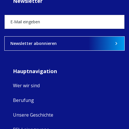
Newsletter
Director, takes
stock of what's
happened — and
what's ahead.
View on Facebook
·
Share
8
4
0
Newsletter abonnieren
Hauptnavigation
Wer wir sind
Berufung
Unsere Geschichte