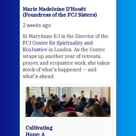
Marie Madeleine D'Houët
Mar
(Foundress of the FCJ Sisters)
(Fou
2 weeks ago
2 we
Sr MaryAnne fcJ is the Director of the
Chec
FCJ Centre for Spirituality and
volu
EcoJustice
in London. As the Centre
Comp
wraps up another year of retreats,
proj
the
prayer, and ecojustice work, she takes
help
stock of what's happened — and
welc
what's ahead.
at t
een
Thi
mo
Whe
bec
wit
cha
Cultivating
del
Hope: A