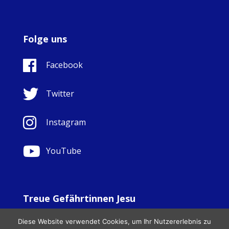
Folge uns
Facebook
Twitter
Instagram
YouTube
Treue Gefährtinnen Jesu
© Copyright Sisters Faithful Companions of Jesus 1999.
Diese Website verwendet Cookies, um Ihr Nutzererlebnis zu
All Rights Reserved. - Website development by
Totally
|