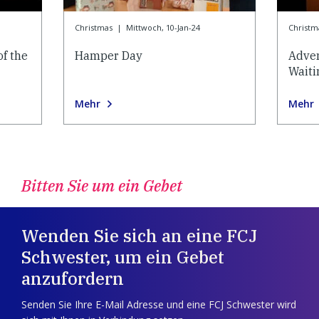
Christmas
|
Mittwoch, 10-Jan-24
Christm
of the
Hamper Day
Adven
Waiti
Mehr
Mehr
Bitten Sie um ein Gebet
Wenden Sie sich an eine FCJ
Schwester, um ein Gebet
anzufordern
Senden Sie Ihre E-Mail Adresse und eine FCJ Schwester wird