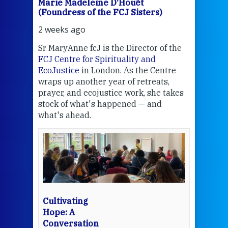
Marie Madeleine D'Houët
Mar
(Foundress of the FCJ Sisters)
(Fou
2 weeks ago
2 we
Sr MaryAnne fcJ is the Director of the
Chec
FCJ Centre for Spirituality and
volu
EcoJustice
in London. As the Centre
Comp
wraps up another year of retreats,
proj
the
prayer, and ecojustice work, she takes
help
stock of what's happened — and
welc
what's ahead.
at t
een
Thi
mo
Whe
bec
wit
cha
Cultivating
del
Hope: A
Conversation