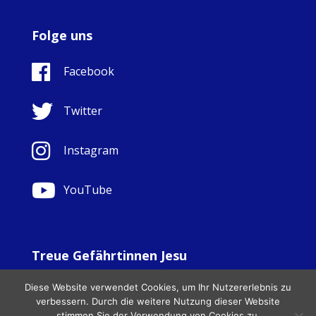
Folge uns
Facebook
Twitter
Instagram
YouTube
Treue Gefährtinnen Jesu
© Copyright Sisters Faithful Companions of Jesus 1999.
Diese Website verwendet Cookies, um Ihr Nutzererlebnis zu
All Rights Reserved. - Website development by
Totally
|
verbessern. Durch die weitere Nutzung dieser Website
Charity Web Design
stimmen Sie der Verwendung von Cookies zu.