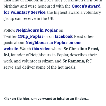
East End of London. In 2019 they celebrated their 50th
birthday and were honoured with the
Queen’s Award
for Voluntary Service
, the highest award a voluntary
group can receive in the UK.
Follow
Neighbours in Poplar
on
Twitter
@Nip_Poplar
or on
facebook
. Read other
posts about
Neighbours in Poplar on our
website
. Watch
this video
where
Sr Christine Frost,
fcJ
, founder of Neighbours in Poplar, describes their
work, and volunteers Nizam and
Sr Ramona, fcJ
,
serve and deliver some of the hot meals.
Klicken Sie hier, um verwandte Inhalte zu finden…