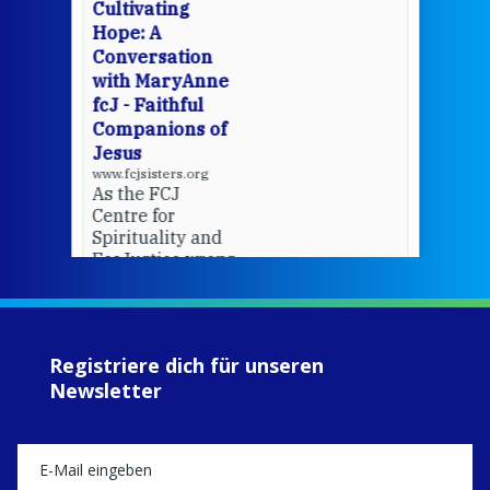
cha
Cultivating
del
Hope: A
Conversation
with MaryAnne
View 
fcJ - Faithful
Companions of
Jesus
www.fcjsisters.org
As the FCJ
Centre for
Spirituality and
EcoJustice wraps
up another year
of retreats,
prayer, and
ecojustice work,
Registriere dich für unseren
MaryAnne fcJ,
Newsletter
Director, takes
stock of what's
happened — and
what's ahead.