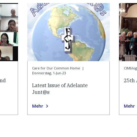
Care for Our Common Home
|
CIMblog
Donnerstag, 1-Jun-23
and
25th 
Latest Issue of Adelante
Junt@s
Mehr
Mehr