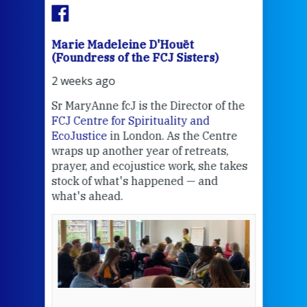
Marie Madeleine D'Houët
Mar
(Foundress of the FCJ Sisters)
(Fou
2 weeks ago
2 we
Sr MaryAnne fcJ is the Director of the
Chec
FCJ Centre for Spirituality and
volu
EcoJustice
in London. As the Centre
Comp
wraps up another year of retreats,
proj
the
prayer, and ecojustice work, she takes
help
stock of what's happened — and
welc
what's ahead.
at t
een
Thi
mo
Whe
bec
wit