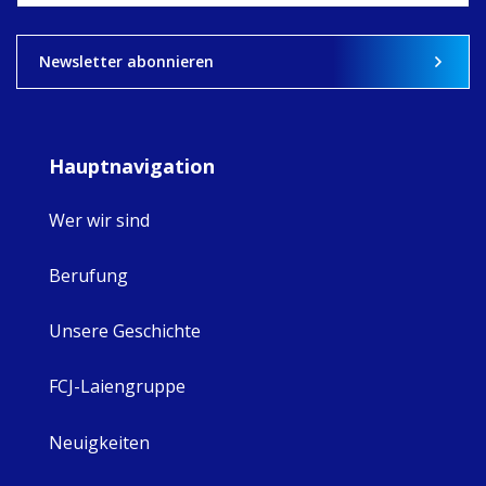
View on Facebook
·
Share
8
4
0
Newsletter abonnieren
Hauptnavigation
Wer wir sind
Berufung
Unsere Geschichte
FCJ-Laiengruppe
Neuigkeiten