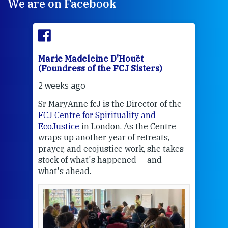
We are on Facebook
Marie Madeleine D'Houët
Mar
(Foundress of the FCJ Sisters)
(Fou
2 weeks ago
2 we
Sr MaryAnne fcJ is the Director of the
Chec
FCJ Centre for Spirituality and
volu
EcoJustice
in London. As the Centre
Comp
wraps up another year of retreats,
proj
the
prayer, and ecojustice work, she takes
help
stock of what's happened — and
welc
what's ahead.
at t
een
Thi
mo
Whe