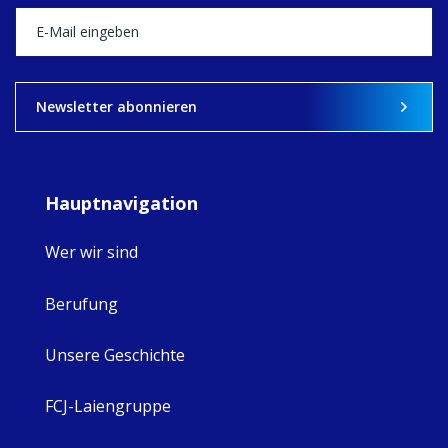
what's ahead.
View on Facebook
·
Share
9
4
0
Newsletter abonnieren
Hauptnavigation
Wer wir sind
Berufung
Unsere Geschichte
FCJ-Laiengruppe