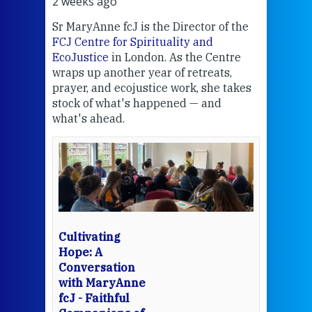
2 weeks ago
2 we
Sr MaryAnne fcJ is the Director of the
Chec
FCJ Centre for Spirituality and
volu
EcoJustice
in London. As the Centre
Comp
wraps up another year of retreats,
proj
the
prayer, and ecojustice work, she takes
help
stock of what's happened — and
welc
what's ahead.
at t
een
Thi
mo
Whe
bec
wit
cha
Cultivating
del
Hope: A
Conversation
with MaryAnne
View 
fcJ - Faithful