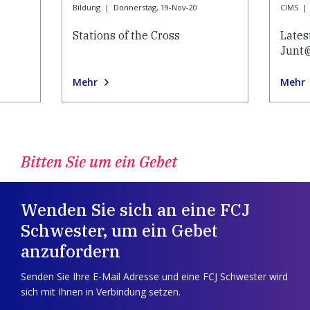
Bildung
|
Donnerstag, 19-Nov-20
CIMS
|
Stations of the Cross
Lates
Junt
Mehr
Mehr
Bitten Sie um ein Gebet
Wenden Sie sich an eine FCJ
Schwester, um ein Gebet
anzufordern
Senden Sie Ihre E-Mail Adresse und eine FCJ Schwester wird
sich mit Ihnen in Verbindung setzen.