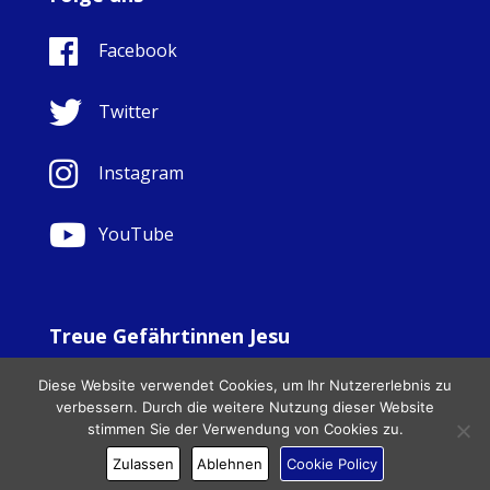
Facebook
Twitter
Instagram
YouTube
Treue Gefährtinnen Jesu
© Copyright Sisters Faithful Companions of Jesus 1999.
Diese Website verwendet Cookies, um Ihr Nutzererlebnis zu
All Rights Reserved. - Website development by
Totally
|
verbessern. Durch die weitere Nutzung dieser Website
Charity Web Design
stimmen Sie der Verwendung von Cookies zu.
Zulassen
Ablehnen
Cookie Policy