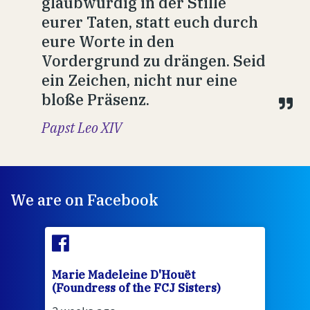
glaubwürdig in der Stille
eurer Taten, statt euch durch
eure Worte in den
Vordergrund zu drängen. Seid
ein Zeichen, nicht nur eine
bloße Präsenz.
Papst Leo XIV
We are on Facebook
Marie Madeleine D'Houët
Mar
(Foundress of the FCJ Sisters)
(Fou