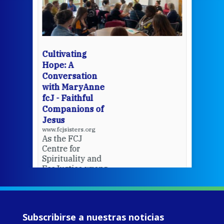
mo
Whe
bec
wit
cha
Cultivating
del
Hope: A
Conversation
with MaryAnne
View 
fcJ - Faithful
Companions of
Jesus
www.fcjsisters.org
As the FCJ
Centre for
Spirituality and
EcoJustice wraps
up another year
of retreats,
prayer, and
ecojustice work,
Subscribirse a nuestras noticias
MaryAnne fcJ,