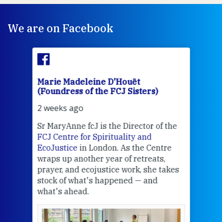
We are on Facebook
Marie Madeleine D'Houët
Mar
(Foundress of the FCJ Sisters)
(Fou
2 weeks ago
3 we
Sr MaryAnne fcJ is the Director of the
Chec
FCJ Centre for Spirituality and
volu
EcoJustice
in London. As the Centre
Comp
wraps up another year of retreats,
proj
the
prayer, and ecojustice work, she takes
help
stock of what's happened — and
welc
what's ahead.
at t
een
Thi