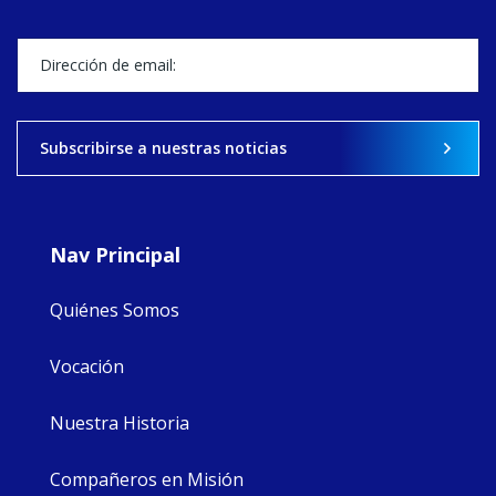
Director, takes
stock of what's
happened — and
what's ahead.
View on Facebook
·
Share
Subscribirse a nuestras noticias
9
4
0
Nav Principal
Quiénes Somos
Vocación
Nuestra Historia
Compañeros en Misión