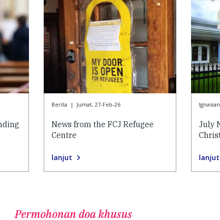
Berita
|
Jumat, 27-Feb-26
Ignasian
nding
News from the FCJ Refugee
July 
Centre
Chris
lanjut
lanjut
Permohonan doa khusus