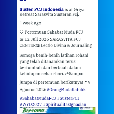
ran
Suster FCJ Indonesia
is at Griya
Sus
Retreat Sarasvita Susteran Fcj.
Retr
1 week ago
2 we
🤍 Pertemuan Sahabat Muda FCJ
Halo
📅 12 Juli 2026 SARASVITA FCJ
Mari
CENTER
📖 Lectio Divina & Journaling
dalah
berd
ber
Semoga benih-benih latihan rohani
ari
dari
yang telah ditanamkan terus
bertumbuh dan berbuah dalam
Eng
kehidupan sehari-hari. 🌱
Sampai
mata
meng
jumpa di pertemuan berikutnya!
📍 9
Agustus 2026
#OrangMudaKatolik
Sabt
#SahabatMudaFCJ
#SusterFCJ
puku
#WYD2027
#SpiritualitasIgnasian
WIB)
Yogy