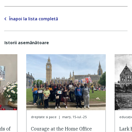
Înapoi la lista completă
Istorii asemănătoare
dreptate si pace
|
marți, 15-iul.-25
educaţi
ds of
Courage at the Home Office
Lark 