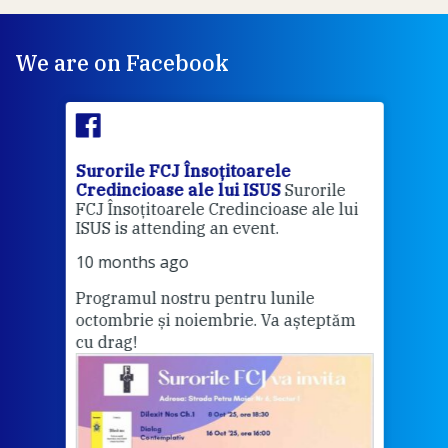
We are on Facebook
Surorile FCJ Însoțitoarele
Suro
Credincioase ale lui ISUS
Surorile
Cred
FCJ Însoțitoarele Credincioase ale lui
1 ye
ISUS is attending an event.
Vă a
10 months ago
Programul nostru pentru lunile
octombrie și noiembrie. Va așteptăm
Thi
cu drag!
mo
Whe
bec
wit
cha
del