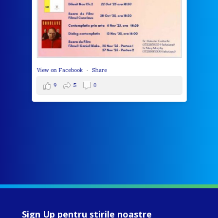
View 
View on Facebook
·
Share
9
5
0
Sign Up pentru ştirile noastre