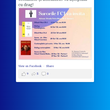
cu drag!
mo
Whe
bec
wit
cha
del
View 
View on Facebook
·
Share
9
5
0