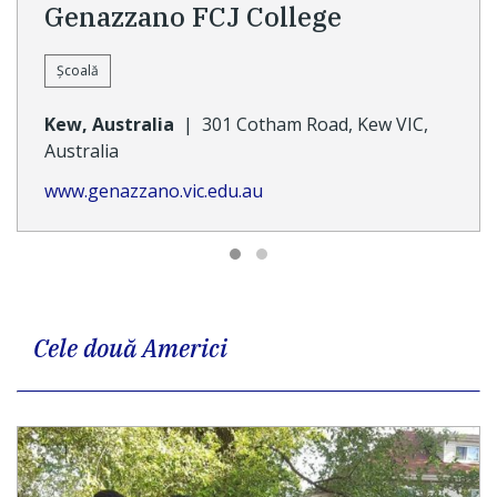
Genazzano FCJ College
Școală
Kew, Australia
|
301 Cotham Road, Kew VIC,
Australia
www.genazzano.vic.edu.au
Cele două Americi