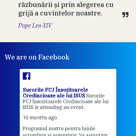
răzbunării și prin alegerea cu
grijă a cuvintelor noastre.
Pope Leo XIV
We are on Facebook
Surorile FCJ Însoțitoarele
Suro
Credincioase ale lui ISUS
Surorile
Cred
FCJ Însoțitoarele Credincioase ale lui
1 ye
ISUS is attending an event.
Vă a
10 months ago
Programul nostru pentru lunile
octombrie și noiembrie. Va așteptăm
Thi