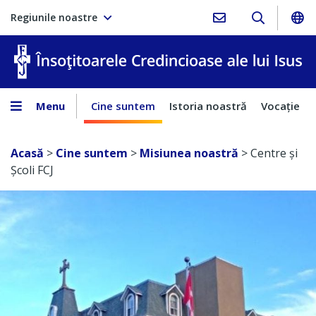
Regiunile noastre
În
Menu
Cine suntem
Istoria noastră
Vocaţie
Acasă
>
Cine suntem
>
Misiunea noastră
>
Centre și
Școli FCJ