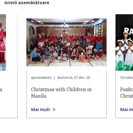
Istorii asemănătoare
apostolatului
|
duminică, 27-dec.-20
Christm
 a
Christmas with Children in
Pask
Manila
Chris
Mai mult
Mai m