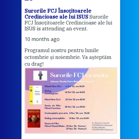
Surorile FCJ Însoțitoarele
Suro
Credincioase ale lui ISUS
Surorile
Cred
FCJ Însoțitoarele Credincioase ale lui
1 ye
ISUS is attending an event.
Vă a
10 months ago
Programul nostru pentru lunile
octombrie și noiembrie. Va așteptăm
Thi
cu drag!
mo
Whe
bec
wit
cha
del
View 