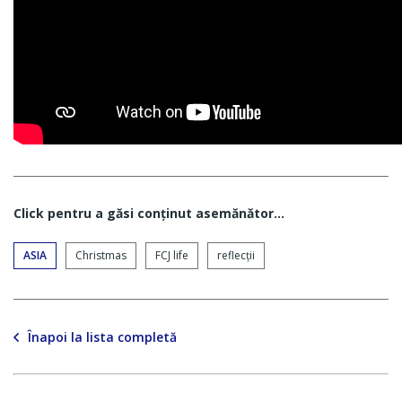
Click pentru a găsi conţinut asemănător...
ASIA
Christmas
FCJ life
reflecții
Înapoi la lista completă