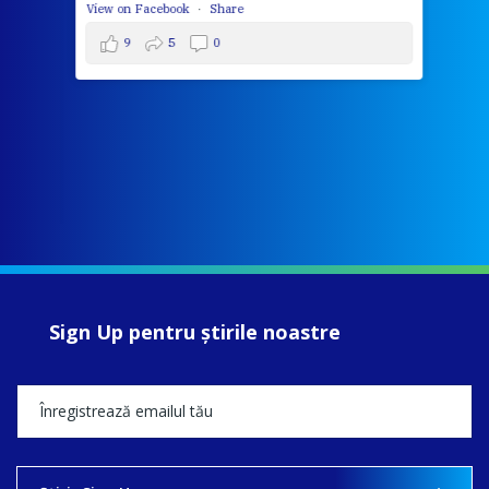
View on Facebook
·
Share
9
5
0
Sign Up pentru ştirile noastre