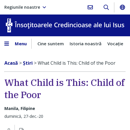
Regiunile noastre
În
Menu
Cine suntem
Istoria noastră
Vocaţie
Acasă
>
Ştiri
>
What Child is This: Child of the Poor
What Child is This: Child of
the Poor
Manila, Filipine
duminică, 27-dec.-20