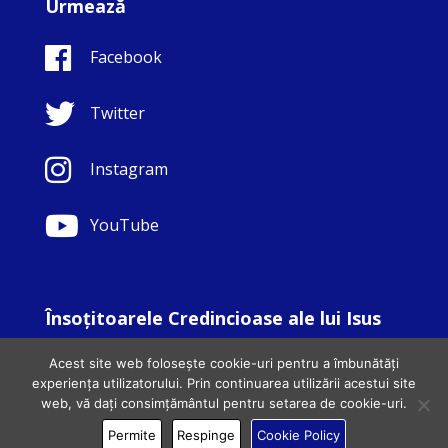
Urmează
Facebook
Twitter
Instagram
YouTube
Însoţitoarele Credincioase ale lui Isus
© Copyright Sisters Faithful Companions of Jesus 1999.
Acest site web folosește cookie-uri pentru a îmbunătăți
All Rights Reserved. - Website development by
Totally
|
experiența utilizatorului. Prin continuarea utilizării acestui site
Charity Web Design
web, vă dați consimțământul pentru setarea de cookie-uri.
Permite
Respinge
Cookie Policy