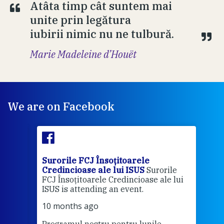
Atâta timp cât suntem mai
unite prin legătura
iubirii nimic nu ne tulbură.
Marie Madeleine d’Houët
We are on Facebook
Surorile FCJ Însoțitoarele
Suro
Credincioase ale lui ISUS
Surorile
Cred
FCJ Însoțitoarele Credincioase ale lui
1 ye
ISUS is attending an event.
Vă a
10 months ago