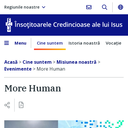
Regiunile noastre
În
Menu
Cine suntem
Istoria noastră
Vocaţie
Acasă
>
Cine suntem
>
Misiunea noastră
>
Evenimente
>
More Human
More Human