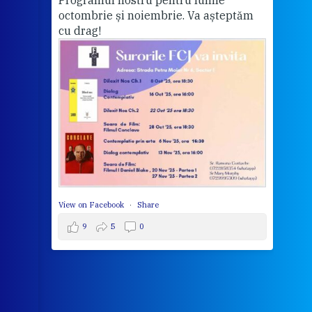
Programul nostru pentru lunile
octombrie și noiembrie. Va așteptăm
Thi
cu drag!
mo
Whe
bec
wit
cha
del
View 
View on Facebook
·
Share
9
5
0