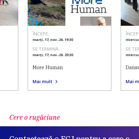
ÎNCEPE:
ÎNCEP
marți, 17, nov.-26. 19:30
miercuri
SE TERMINĂ:
SE TE
marți, 17, nov.-26. 20:30
miercuri
More Human
Dansu
Mai mult
Mai m
Cere o rugăciune
Contactează o FCJ pentru a cere o