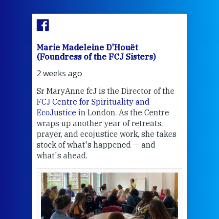
Marie Madeleine D'Houët
Mar
(Foundress of the FCJ Sisters)
(Fou
2 weeks ago
3 we
Sr MaryAnne fcJ is the Director of the
Chec
FCJ Centre for Spirituality and
volu
EcoJustice
in London. As the Centre
Comp
wraps up another year of retreats,
proj
the
prayer, and ecojustice work, she takes
help
stock of what's happened — and
welc
what's ahead.
at t
een
Thi
mo
Whe
bec