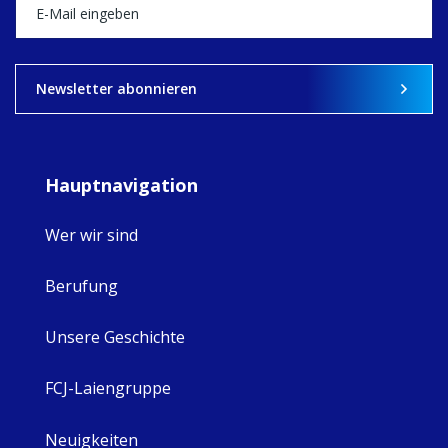
what's ahead.
View on Facebook
·
Share
9
4
0
Newsletter abonnieren
Hauptnavigation
Wer wir sind
Berufung
Unsere Geschichte
FCJ-Laiengruppe
Neuigkeiten