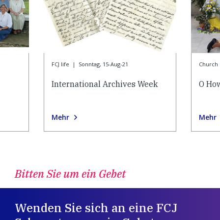
FCJ life
|
Sonntag, 15-Aug-21
Church l
International Archives Week
O How
Mehr
Mehr
Bitten Sie um ein Gebet
Wenden Sie sich an eine FCJ