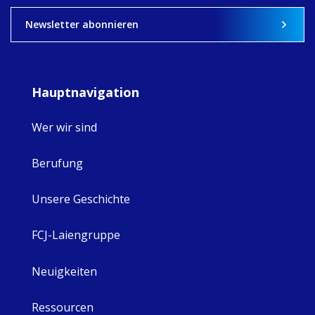
View on Facebook
·
Share
9
4
0
Newsletter abonnieren
Hauptnavigation
Wer wir sind
Berufung
Unsere Geschichte
FCJ-Laiengruppe
Neuigkeiten
Ressourcen