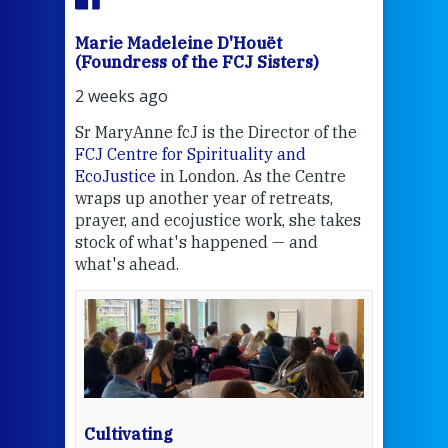
Marie Madeleine D'Houët
Mar
(Foundress of the FCJ Sisters)
(Fou
2 weeks ago
3 we
Sr MaryAnne fcJ is the Director of the
Chec
FCJ Centre for Spirituality and
volu
EcoJustice
in London. As the Centre
Comp
wraps up another year of retreats,
proj
the
prayer, and ecojustice work, she takes
help
stock of what's happened — and
welc
what's ahead.
at t
een
Thi
mo
Whe
bec
wit
cha
Cultivating