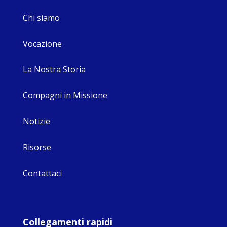
Europe based in
Chi siamo
the Pilgrims
Office, the wel...
Vocazione
View on Facebook
·
Share
La Nostra Storia
14
0
1
Compagni in Missione
Notizie
Risorse
Contattaci
Collegamenti rapidi