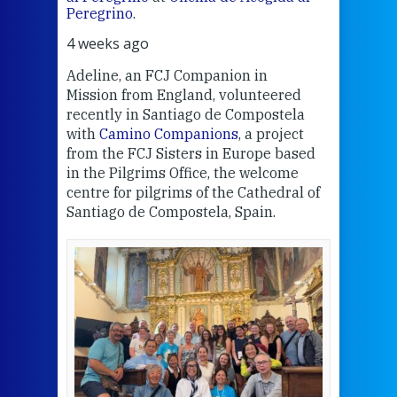
ns
Alex
Peregrino
.
e
Rese
4 weeks ago
s a
Univ
inte
Adeline, an FCJ Companion in
of r
Mission from England, volunteered
s
part
recently in Santiago de Compostela
girl
with
Camino Companions
, a project
from the FCJ Sisters in Europe based
in the Pilgrims Office, the welcome
the
centre for pilgrims of the Cathedral of
Santiago de Compostela, Spain.
een
Ho
Vic
pi
edu
poo