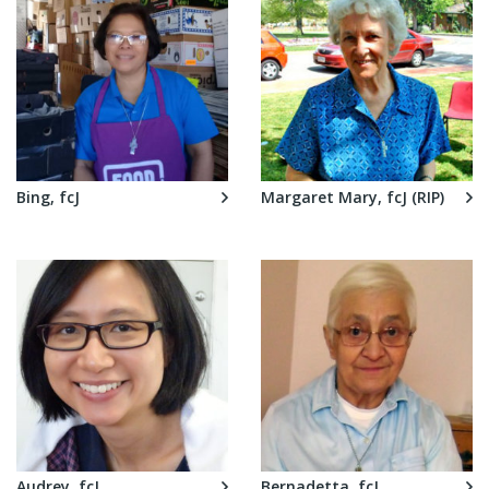
Bing, fcJ
Margaret Mary, fcJ (RIP)
Audrey, fcJ
Bernadetta, fcJ