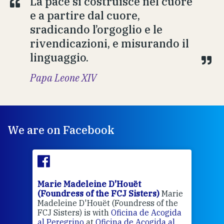
La pace si costruisce nel cuore
e a partire dal cuore,
sradicando l’orgoglio e le
rivendicazioni, e misurando il
linguaggio.
Papa Leone XIV
We are on Facebook
Marie Madeleine D'Houët
Mar
(Foundress of the FCJ Sisters)
Marie
(Fou
Madeleine D'Houët (Foundress of the
4 we
FCJ Sisters) is with
Oficina de Acogida
al Peregrino
at
Oficina de Acogida al