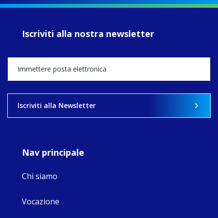
of retreats,
prayer, and
ecojustice work,
Iscriviti alla nostra newsletter
MaryAnne fcJ,
Director, takes
stock of what's
happened — and
what's ahead.
View on Facebook
·
Share
Iscriviti alla Newsletter
8
4
0
Nav principale
Chi siamo
Vocazione