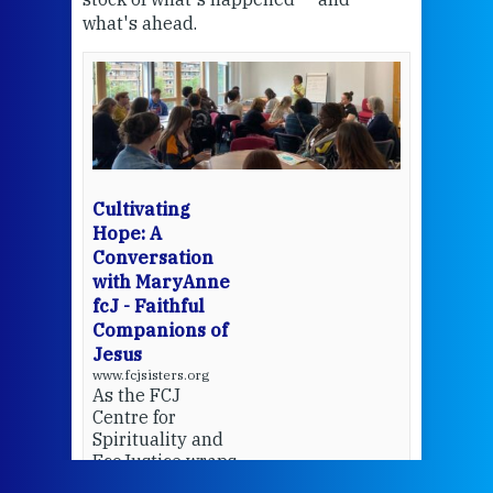
what's ahead.
at t
een
Thi
mo
Whe
bec
wit
cha
Cultivating
del
Hope: A
Conversation
with MaryAnne
View 
fcJ - Faithful
Companions of
Jesus
www.fcjsisters.org
As the FCJ
Centre for
Spirituality and
EcoJustice wraps
up another year