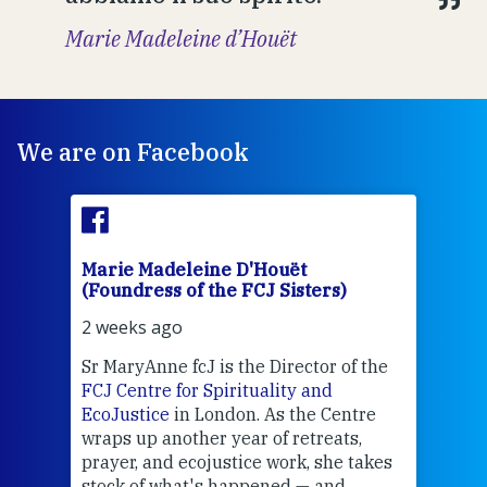
Marie Madeleine d’Houët
We are on Facebook
Marie Madeleine D'Houët
Mar
(Foundress of the FCJ Sisters)
(Fou
2 weeks ago
2 we
Sr MaryAnne fcJ is the Director of the
Chec
FCJ Centre for Spirituality and
volu
EcoJustice
in London. As the Centre
Comp
wraps up another year of retreats,
proj
the
prayer, and ecojustice work, she takes
help
stock of what's happened — and
welc