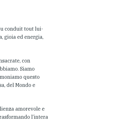
 conduit tout lui-
, gioia ed energia,
nsacrate, con
 abbiamo. Siamo
timoniamo questo
esa, del Mondo e
glienza amorevole e
trasformando l’intera