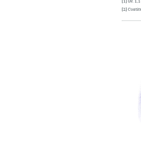
[1] Gv. 1,
[2] Costit