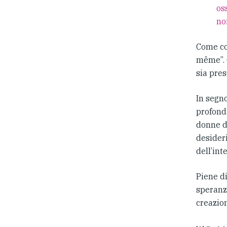
oss
no
Come co
même”. C
sia pres
In segn
profond
donne d
desideri
dell’int
Piene d
speranza
creazio