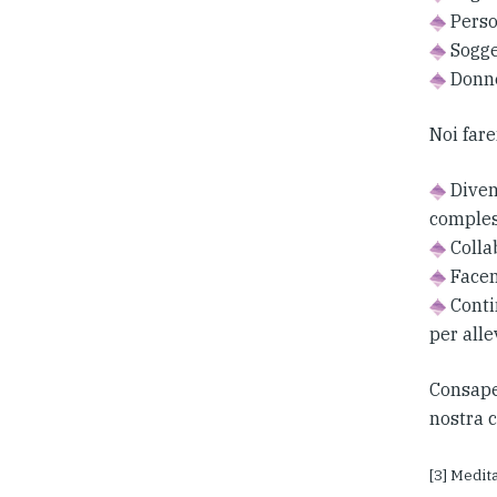
Person
Sogge
Donne
Noi far
Diven
compless
Colla
Facen
Contin
per alle
Consapev
nostra 
[3] Medit