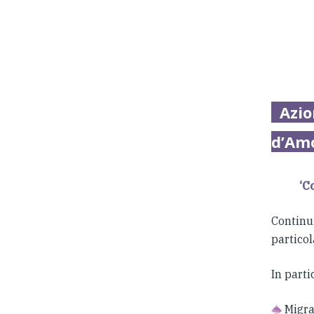
Azion
d’Am
‘C
Continu
particol
In part
Migran