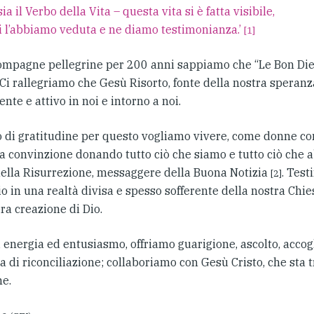
ia il Verbo della Vita – questa vita si è fatta visibile,
i l’abbiamo veduta e ne diamo testimonianza.’
[1]
mpagne pellegrine per 200 anni sappiamo che “Le Bon Dieu
i rallegriamo che Gesù Risorto, fonte della nostra speranza
ente e attivo in noi e intorno a noi.
o di gratitudine per questo vogliamo vivere, come donne co
a convinzione donando tutto ciò che siamo e tutto ciò che
ella Risurrezione, messaggere della Buona Notizia
. Tes
[2]
o in una realtà divisa e spesso sofferente della nostra Chi
era creazione di Dio.
i energia ed entusiasmo, offriamo guarigione, ascolto, acco
 di riconciliazione; collaboriamo con Gesù Cristo, che sta 
ne.