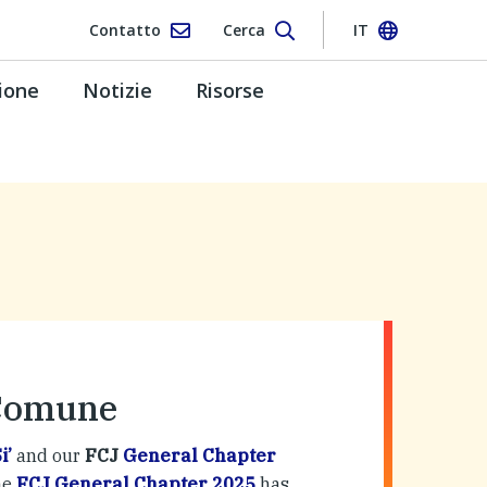
Contatto
Cerca
IT
ione
Notizie
Risorse
 Comune
i’
and our
FCJ
General Chapter
he
FCJ General Chapter 2025
has