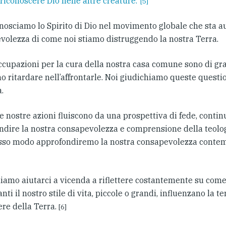
 riconoscere Dio nelle altre creature.’
[5]
onosciamo lo Spirito di Dio nel movimento globale che sta 
volezza di come noi stiamo distruggendo la nostra Terra.
ccupazioni per la cura della nostra casa comune sono di g
o ritardare nell’affrontarle. Noi giudichiamo queste questi
a.
e nostre azioni fluiscono da una prospettiva di fede, cont
ndire la nostra consapevolezza e comprensione della teolog
esso modo approfondiremo la nostra consapevolezza contempl
iamo aiutarci a vicenda a riflettere costantemente su come
nti il nostro stile di vita, piccole o grandi, influenzano la t
ere della Terra.
[6]