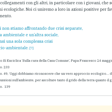
ollegamenti con gli altri, in particolare con i giovani, che 
i ecologiche. Noi ci uniremo a loro in azioni positive per fav
mento.
i non stiamo affrontando due crisi separate,
a ambientale e un’altra sociale,
nsì una sola complessa crisi
cio-ambientale.
[7]
to Sì Enciclica ‘Sulla cura della Casa Comune’, Papa Francesco 24 magg
No. 233
 No. 49, ‘Oggi dobbiamo riconoscere che un vero approccio ecologico… de
ussioni sull’ambiente, per ascoltare tanto il grido della terra quanto il g
No. 139