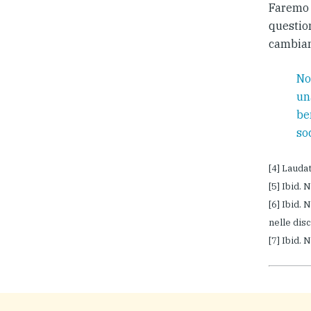
Faremo c
question
cambia
No
un
be
so
[4] Lauda
[5] Ibid. 
[6] Ibid.
nelle disc
[7] Ibid. 