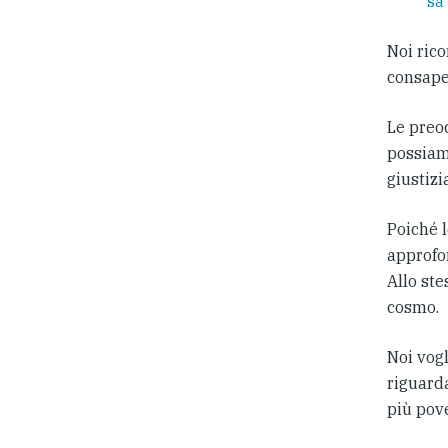
sa
Noi ric
consape
Le preo
possiam
giustizi
Poiché l
approfo
Allo st
cosmo.
Noi vogl
riguarda
più pov