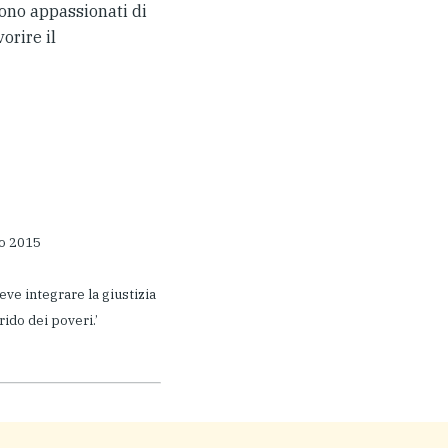
sono appassionati di
orire il
io 2015
ve integrare la giustizia
rido dei poveri.’