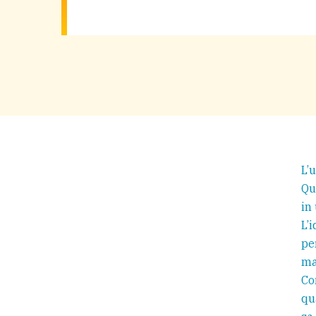
L’
Qu
in
L’
pe
ma
Co
qu