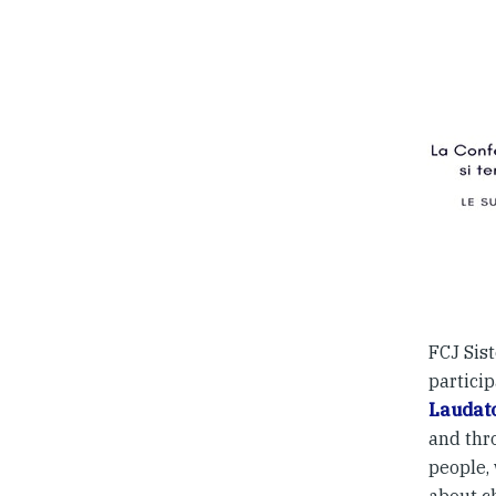
FCJ Sis
particip
Laudato
and thr
people, 