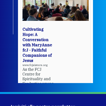
een
Thi
mo
Whe
bec
wit
cha
Cultivating
del
Hope: A
Conversation
with MaryAnne
View 
fcJ - Faithful
Companions of
Jesus
www.fcjsisters.org
As the FCJ
Centre for
Spirituality and
EcoJustice wraps
up another year
of retreats,
prayer, and
ecojustice work,