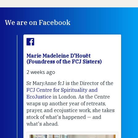
We are on Facebook
Marie Madeleine D'Houët
Mar
(Foundress of the FCJ Sisters)
(Fou
2 weeks ago
2 we
Sr MaryAnne fcJ is the Director of the
Chec
FCJ Centre for Spirituality and
volu
EcoJustice
in London. As the Centre
Comp
wraps up another year of retreats,
proj
the
prayer, and ecojustice work, she takes
help
stock of what's happened — and
welc
what's ahead.
at t