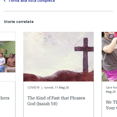
Torna alla lista completa
Storie correlate
COVID19
|
lunedì, 11-Mag-20
Care f
Mag-20
thers
The Kind of Fast that Pleases
We Th
God (Isaiah 58)
Your 