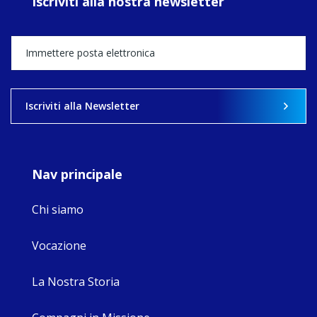
Iscriviti alla nostra newsletter
MaryAnne fcJ,
Director, takes
stock of what's
happened — and
what's ahead.
View on Facebook
·
Share
Iscriviti alla Newsletter
8
4
0
Nav principale
Chi siamo
Vocazione
La Nostra Storia