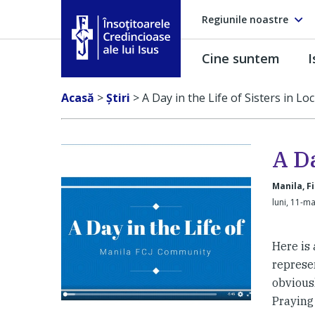
Regiunile noastre
Cine suntem
I
Însoţitoarele Credincioase ale lui Isus
Acasă
>
Ştiri
>
A Day in the Life of Sisters in L
A Da
Manila, Fi
luni, 11-ma
Here is 
represen
obviousl
Praying 