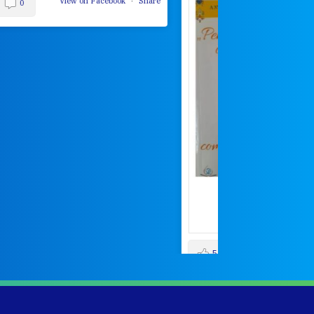
View on Facebook
·
Share
5
4
0
4
2