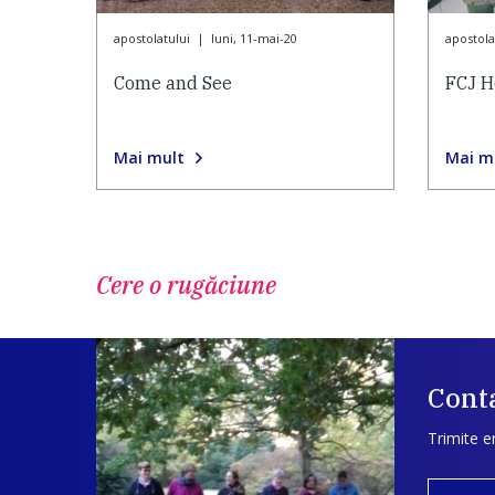
apostolatului
|
luni, 11-mai-20
apostola
Come and See
FCJ H
Mai mult
Mai m
Cere o rugăciune
Conta
Trimite e