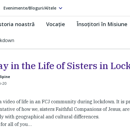
Evenimente/Bloguri/Altele
storia noastră
Vocaţie
Însoţitori în Misiune
ockdown
y in the Life of Sisters in Lo
lipine
i-20
a video of life in an FCJ community during lockdown. It is 
tative of how we, sisters Faithful Companions of Jesus, are
y with geographical and cultural differences.
for all of you…