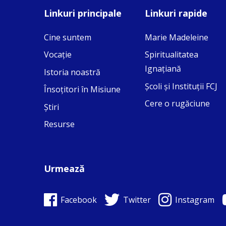
Linkuri principale
Linkuri rapide
Cine suntem
Marie Madeleine
Vocaţie
Spiritualitatea
Ignaţiană
Istoria noastră
Şcoli şi Instituţii FCJ
 on Facebook
·
Share
Însoţitori în Misiune
Cere o rugăciune
Ştiri
Resurse
Urmează
Facebook
Twitter
Instagram