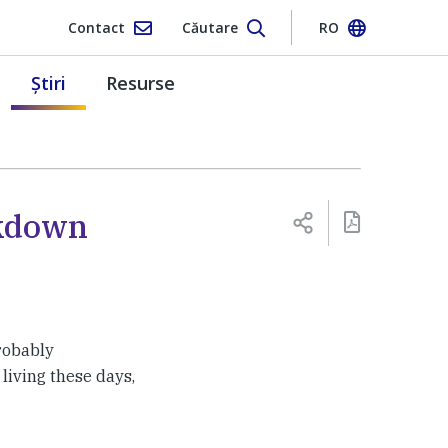
Contact
Căutare
RO
Ştiri
Resurse
ckdown
probably
 living these days,