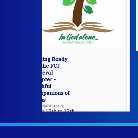
View on Facebook
·
9
5
0