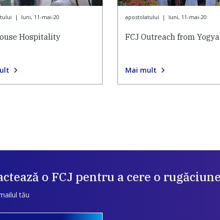
tului
|
luni, 11-mai-20
apostolatului
|
luni, 11-mai-20
ouse Hospitality
FCJ Outreach from Yogya
ult
Mai mult
ctează o FCJ pentru a cere o rugăciun
mailul tău