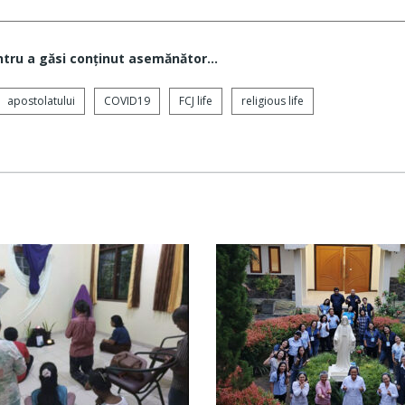
ntru a găsi conţinut asemănător...
apostolatului
COVID19
FCJ life
religious life