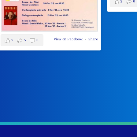
View on Facebook
·
Share
2
0
0
Share