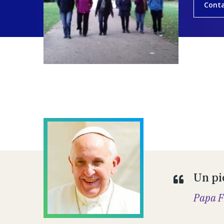
Cont
Un pi
Papa F