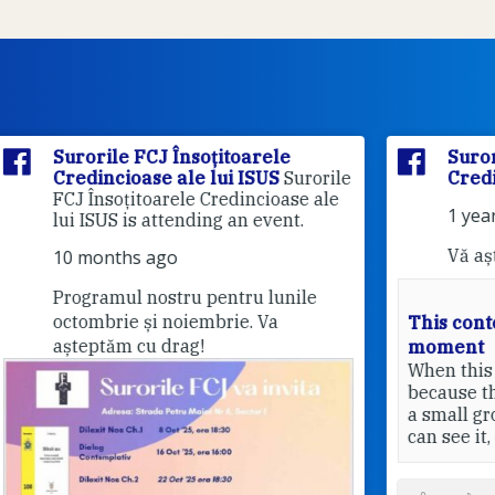
Surorile FCJ Însoțitoarele
rile
Credincioase ale lui ISUS
le
1 years ago
Vă așteptăm cu drag!
This content isn't available at the
moment
Pri
When this happens, it's usually
20
because the owner only shared it with
a small group of people, changed who
can see it, or it's been deleted.