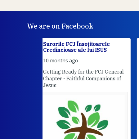
We are on Facebook
itoarele
Surorile FCJ Însoțitoarele
ui ISUS
Credincioase ale lui ISUS
Suro
FCJ Însoțitoarele Credincioase a
lui ISUS is attending an event.
he FCJ General
10 months ago
Companions of
Programul nostru pentru lunile
octombrie și noiembrie. Va
așteptăm cu drag!