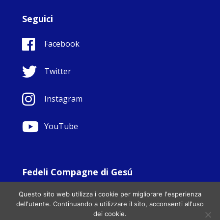
Seguici
Facebook
Twitter
Instagram
YouTube
Fedeli Compagne di Gesú
© Copyright Sisters Faithful Companions of Jesus 1999.
Questo sito web utilizza i cookie per migliorare l'esperienza
All Rights Reserved. - Website development by
Totally
|
dell'utente. Continuando a utilizzare il sito, acconsenti all'uso
Charity Web Design
dei cookie.