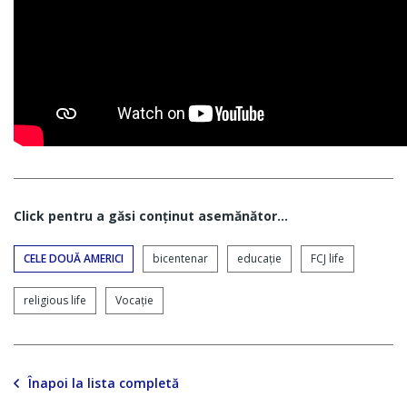
Click pentru a găsi conţinut asemănător...
CELE DOUĂ AMERICI
bicentenar
educaţie
FCJ life
religious life
Vocaţie
Înapoi la lista completă