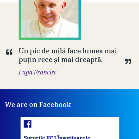
Un pic de milă face lumea mai
puțin rece și mai dreaptă.
Papa Francisc
We are on Facebook
Surorile FCJ Însoțitoarele
Suro