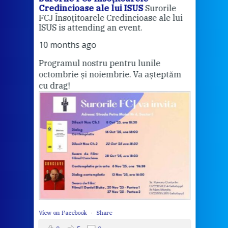
Credincioase ale lui ISUS
Surorile
Cred
FCJ Însoțitoarele Credincioase ale lui
1 ye
ISUS is attending an event.
Vă a
10 months ago
Programul nostru pentru lunile
octombrie și noiembrie. Va așteptăm
Thi
cu drag!
mo
Whe
bec
wit
cha
del
View 
View on Facebook
·
Share