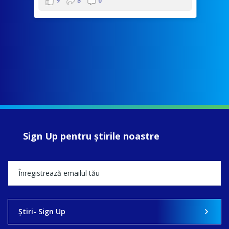
9
5
0
Sign Up pentru ştirile noastre
Ştiri- Sign Up