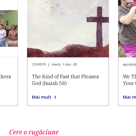
COVID19
|
marți, 1-dec.-20
apostola
thers
The Kind of Fast that Pleases
We Th
God (Isaiah 58)
Your 
Mai mult
Mai m
Cere o rugăciune