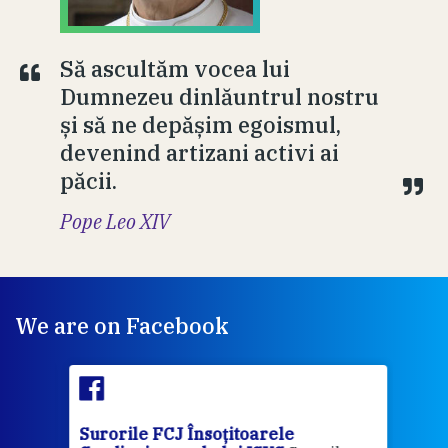
Să ascultăm vocea lui
Dumnezeu dinlăuntrul nostru
și să ne depășim egoismul,
devenind artizani activi ai
păcii.
Pope Leo XIV
We are on Facebook
Surorile FCJ Însoțitoarele
Suro