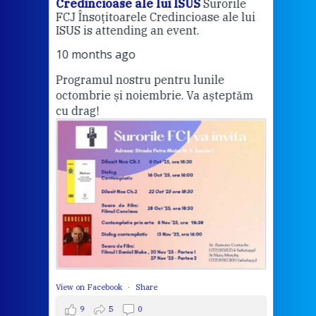
Credincioase ale lui ISUS
Surorile
Cred
FCJ Însoțitoarele Credincioase ale lui
1 ye
ISUS is attending an event.
Vă a
10 months ago
Programul nostru pentru lunile
octombrie și noiembrie. Va așteptăm
Thi
cu drag!
mo
Whe
bec
wit
cha
del
View 
View on Facebook
·
Share
9
5
0