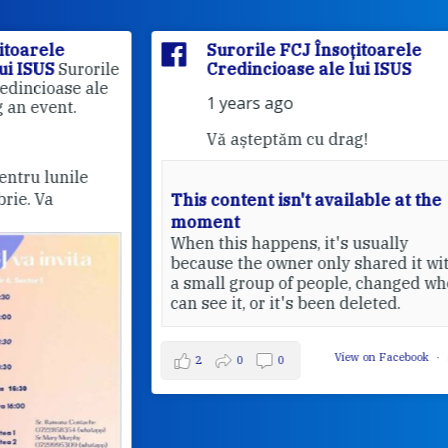
Surorile FCJ Însoțitoarele
rile
Credincioase ale lui ISUS
le
1 years ago
Vă așteptăm cu drag!
This content isn't available at the
moment
Pri
When this happens, it's usually
20
because the owner only shared it with
a small group of people, changed who
can see it, or it's been deleted.
View on Facebook
·
Share
2
0
0