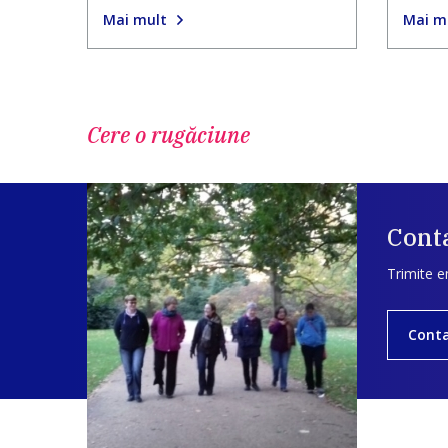
Mai mult
Mai m
Cere o rugăciune
Conta
Trimite e
Cont