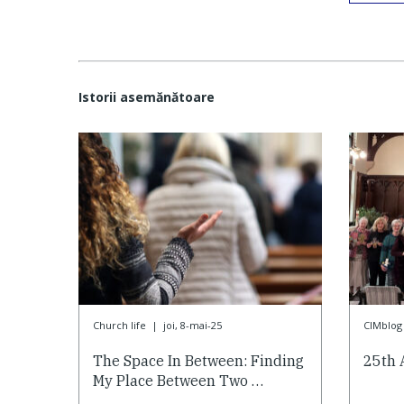
Istorii asemănătoare
Church life
|
joi, 8-mai-25
CIMblog
The Space In Between: Finding
25th 
My Place Between Two …