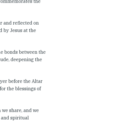
it commemorates the
r and reflected on
d by Jesus at the
the bonds between the
itude, deepening the
yer before the Altar
or the blessings of
n we share, and we
 and spiritual