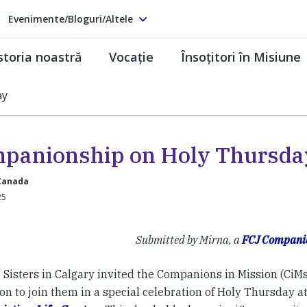
Evenimente/Bloguri/Altele
storia noastră
Vocaţie
Însoţitori în Misiune
ay
panionship on Holy Thursda
 Canada
25
Submitted by Mirna, a
FCJ Companio
 Sisters in Calgary invited the Companions in Mission (CiMs
n to join them in a special celebration of Holy Thursday a