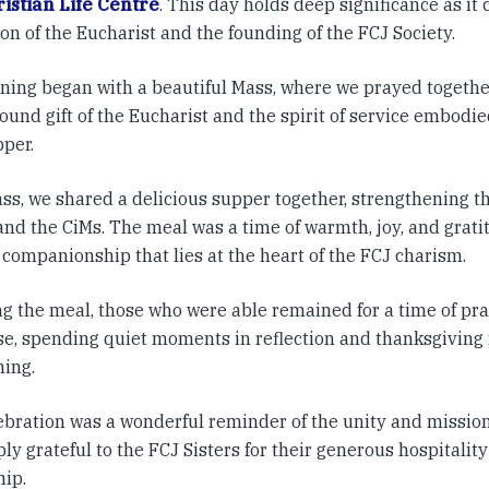
istian Life Centre
. This day holds deep significance as 
ion of the Eucharist and the founding of the FCJ Society.
ning began with a beautiful Mass, where we prayed togethe
ound gift of the Eucharist and the spirit of service embodie
pper.
ass, we shared a delicious supper together, strengthening 
 and the CiMs. The meal was a time of warmth, joy, and grat
f companionship that lies at the heart of the FCJ charism.
ng the meal, those who were able remained for a time of pra
se, spending quiet moments in reflection and thanksgiving f
ning.
ebration was a wonderful reminder of the unity and missio
ly grateful to the FCJ Sisters for their generous hospitality
hip.