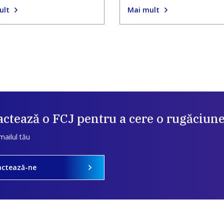
ult
Mai mult
ctează o FCJ pentru a cere o rugăciun
mailul tău
actează-ne