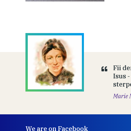
Fii d
Isus 
sterp
Marie 
We are on Facebook