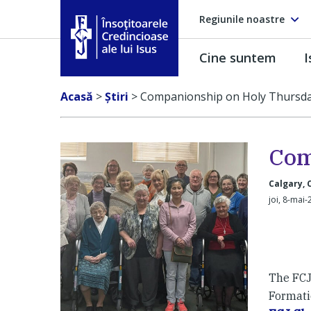
Regiunile noastre
Cine suntem
I
Însoţitoarele Credincioase ale lui Isus
Acasă
>
Ştiri
>
Companionship on Holy Thursd
Com
Calgary,
joi, 8-mai-
The FCJ
Formatio