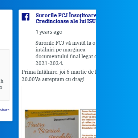
Surorile FCJ Însoțitoarele
Surorile
Credincioase ale lui ISUS
Credinci
1 years ago
2 years 
Surorile FCJ vă invită la o serie de
Vă invită
întâlniri pe marginea
"Cabrini"
documentului final legat de Sinod
18.30.
2021-2024.
Pentru cei care 
ma întâlnire, joi 6 martie de la 19.00-
rog dați share.
.00
Va asteptam cu drag!
Surorile FCJ