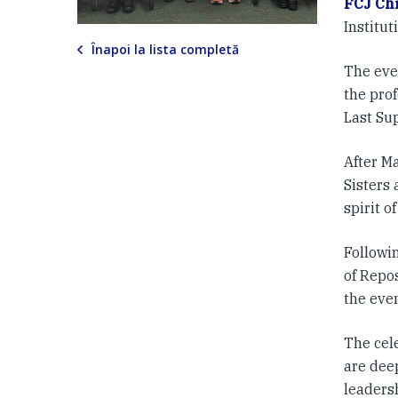
FCJ Chr
Institut
Înapoi la lista completă
The eve
the prof
Last Su
After M
Sisters
spirit o
Followi
of Repo
the eve
The cel
are deep
leaders