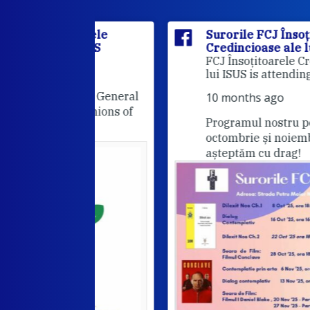
itoarele
Surorile FCJ Însoțitoarele
ui ISUS
Credincioase ale lui ISUS
Suro
FCJ Însoțitoarele Credincioase a
lui ISUS is attending an event.
he FCJ General
10 months ago
Companions of
Programul nostru pentru lunile
octombrie și noiembrie. Va
așteptăm cu drag!