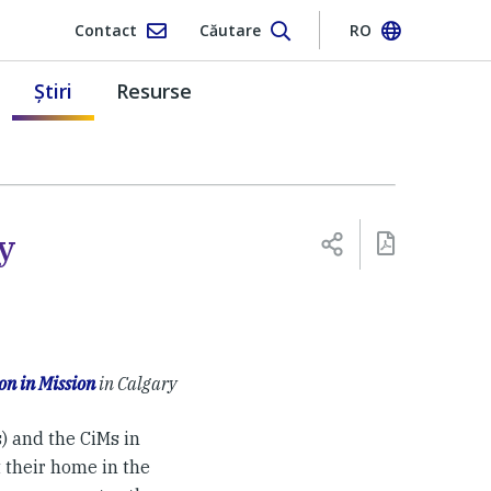
Contact
Căutare
RO
Ştiri
Resurse
y
n in Mission
in Calgary
) and the CiMs in
t their home in the