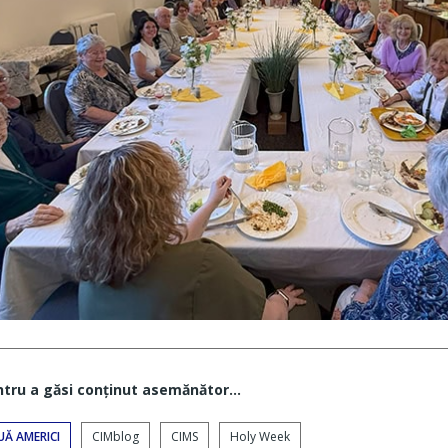
ntru a găsi conţinut asemănător...
UĂ AMERICI
CIMblog
CIMS
Holy Week