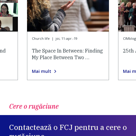
Church life
|
joi, 11-apr.-19
CIMblog
and
The Space In Between: Finding
25th 
My Place Between Two …
Mai mult
Mai m
Cere o rugăciune
Contactează o FCJ pentru a cere o