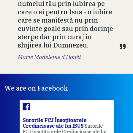
numelui tău prin iubirea pe
care o ai pentru Isus - o iubire
care se manifestă nu prin
cuvinte goale sau prin dorinţe
sterpe dar prin curaj în
slujirea lui Dumnezeu.
Marie Madeleine d’Houët
We are on Facebook
Surorile FCJ Însoțitoarele
Suro
Credincioase ale lui ISUS
Surorile
Cred
FCJ Însoțitoarele Credincioase ale lui