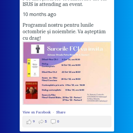
1 ye
ISUS is attending an event.
Vă a
10 months ago
Programul nostru pentru lunile
octombrie și noiembrie. Va așteptăm
Thi
cu drag!
mo
Whe
bec
wit
cha
del
View 
View on Facebook
·
Share
9
5
0