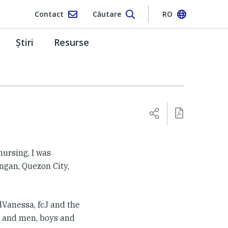
Contact
Căutare
RO
Ştiri
Resurse
nursing, I was
ngan, Quezon City,
dVanessa, fcJ and the
n and men, boys and