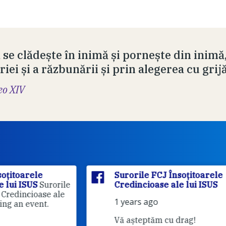
 se clădește în inimă și pornește din inimă
iei și a răzbunării și prin alegerea cu grij
eo XIV
Surorile FCJ Însoțitoarele
rile
Credincioase ale lui ISUS
le
1 years ago
Vă așteptăm cu drag!