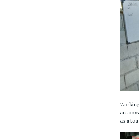
Working
an amaz
as about