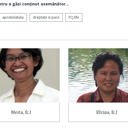
ntru a găsi conţinut asemănător...
apostolatului
dreptate si pace
FCJ life
Meita, fcJ
Elvisa, fcJ