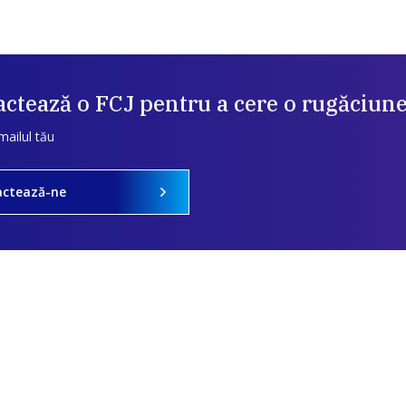
ctează o FCJ pentru a cere o rugăciun
mailul tău
actează-ne