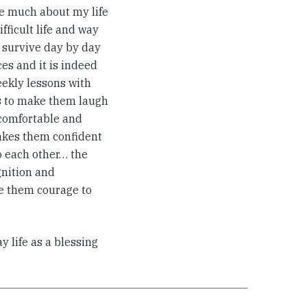
me much about my life
ifficult life and way
s survive day by day
ces and it is indeed
eekly lessons with
es to make them laugh
comfortable and
akes them confident
to each other… the
gnition and
ve them courage to
 life as a blessing