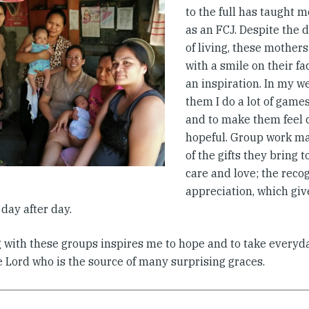
to the full has taught 
as an FCJ. Despite the d
of living, these mother
with a smile on their fa
an inspiration. In my w
them I do a lot of gam
and to make them feel 
hopeful. Group work m
of the gifts they bring 
care and love; the reco
appreciation, which gi
e day after day.
 with these groups inspires me to hope and to take everyday
e Lord who is the source of many surprising graces.