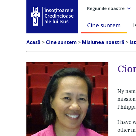
Regiunile noastre
Cine suntem
I
Însoţitoarele Credincioase ale lui Isus
Acasă
>
Cine suntem
>
Misiunea noastră
>
Is
Cion
My name 
mission
Philippi
I have 
other m