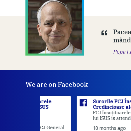
Pacea
mândr
Pope L
We are on Facebook
itoarele
Surorile FCJ Însoțitoarele
ui ISUS
Credincioase ale lui ISUS
Suro
FCJ Însoțitoarele Credincioase a
lui ISUS is attending an event.
he FCJ General
10 months ago