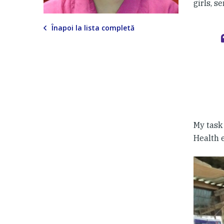
girls, s
Înapoi la lista completă
My task 
Health 