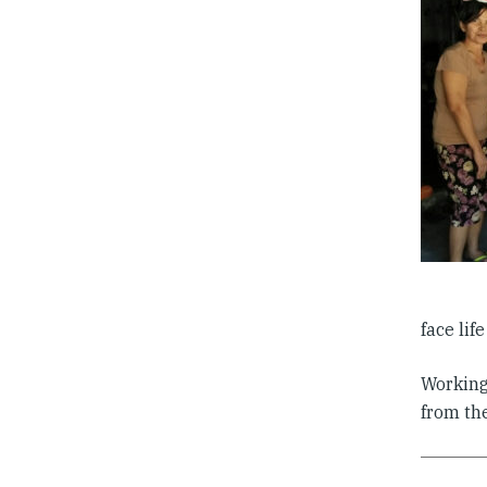
face lif
Working
from th