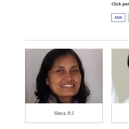
Click pe
ASIA
Sisca, fcJ