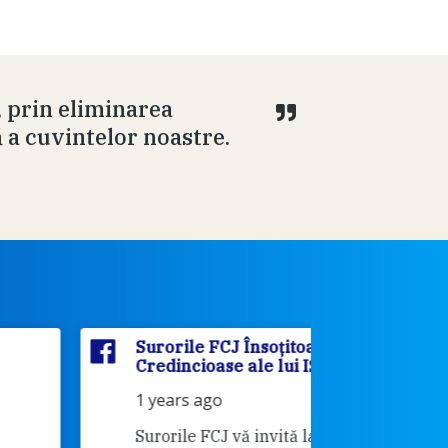
, prin eliminarea
ă a cuvintelor noastre.
Surorile FCJ Însoțitoarele
Surorile
Credincioase ale lui ISUS
Credinci
1 years ago
2 years 
Surorile FCJ vă invită la o serie de
Vă invită