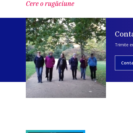
Cere o rugăciune
Conta
Trimite e
Cont