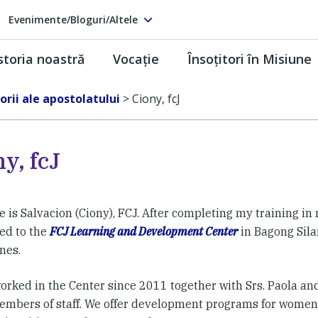
Evenimente/Bloguri/Altele
storia noastră
Vocaţie
Însoţitori în Misiune
torii ale apostolatului
>
Ciony, fcJ
y, fcJ
is Salvacion (Ciony), FCJ. After completing my training in 
ed to the
FCJ Learning and Development Center
in Bagong Sila
nes.
worked in the Center since 2011 together with Srs. Paola an
embers of staff. We offer development programs for wome