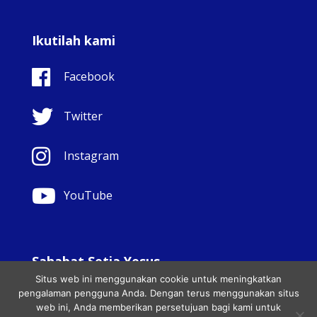
Ikutilah kami
Facebook
Twitter
Instagram
YouTube
Sahabat Setia Yesus
Situs web ini menggunakan cookie untuk meningkatkan
© Copyright Sisters Faithful Companions of Jesus 1999.
pengalaman pengguna Anda. Dengan terus menggunakan situs
Hak cipta dilindungi undang-undang.. - Website
web ini, Anda memberikan persetujuan bagi kami untuk
development by
Totally
|
Charity Web Design