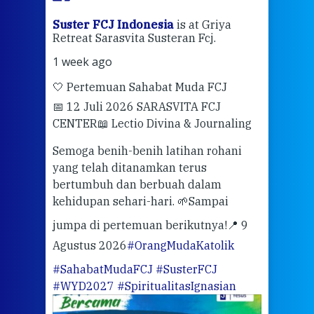
ran
Suster FCJ Indonesia
is at Griya
Sus
Retreat Sarasvita Susteran Fcj.
Retr
1 week ago
2 we
🤍 Pertemuan Sahabat Muda FCJ
Halo
📅 12 Juli 2026 SARASVITA FCJ
Mari
CENTER
📖 Lectio Divina & Journaling
dalah
berd
ber
Semoga benih-benih latihan rohani
ari
dari
yang telah ditanamkan terus
bertumbuh dan berbuah dalam
Eng
kehidupan sehari-hari. 🌱
Sampai
mata
meng
jumpa di pertemuan berikutnya!
📍 9
Agustus 2026
#OrangMudaKatolik
Sabt
#SahabatMudaFCJ
#SusterFCJ
puku
#WYD2027
#SpiritualitasIgnasian
WIB)
Yogy