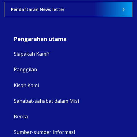
2
0
0
Pendaftaran News letter
Pengarahan utama
Siapakah Kami?
Panggilan
View 
Kisah Kami
Sahabat-sahabat dalam Misi
Berita
Sumber-sumber Informasi