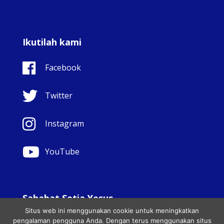
Ikutilah kami
Facebook
Twitter
Instagram
YouTube
Sahabat Setia Yesus
Situs web ini menggunakan cookie untuk meningkatkan
© Copyright Sisters Faithful Companions of Jesus 1999.
pengalaman pengguna Anda. Dengan terus menggunakan situs