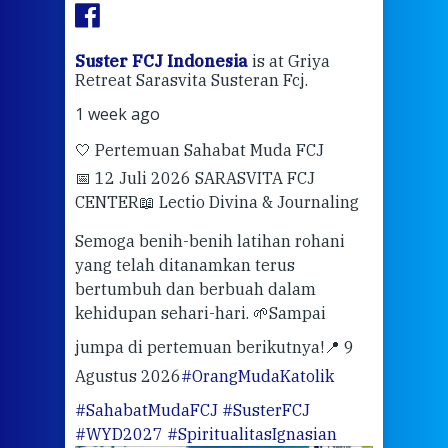
ran
Suster FCJ Indonesia
is at Griya
Sus
Retreat Sarasvita Susteran Fcj.
Retr
1 week ago
2 we
🤍 Pertemuan Sahabat Muda FCJ
Halo
📅 12 Juli 2026 SARASVITA FCJ
Mari
CENTER
📖 Lectio Divina & Journaling
dalah
berd
ber
Semoga benih-benih latihan rohani
ari
dari
yang telah ditanamkan terus
bertumbuh dan berbuah dalam
Eng
kehidupan sehari-hari. 🌱
Sampai
mata
meng
jumpa di pertemuan berikutnya!
📍 9
Agustus 2026
#OrangMudaKatolik
Sabt
#SahabatMudaFCJ
#SusterFCJ
puku
#WYD2027
#SpiritualitasIgnasian
WIB)