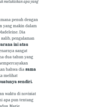
uk melukiskan apa yang
n dimana penuh dengan
an yang makin dalam
Madeleine. Dia
i salib, pengalaman
sarana ini atau
narnya sangat
ma dua tahun yang
a mempercayakan
kan bahwa dia
sama
a melihat
uatunya sendiri.
an waktu di novisiat
mi apa pun tentang
udus. Marie