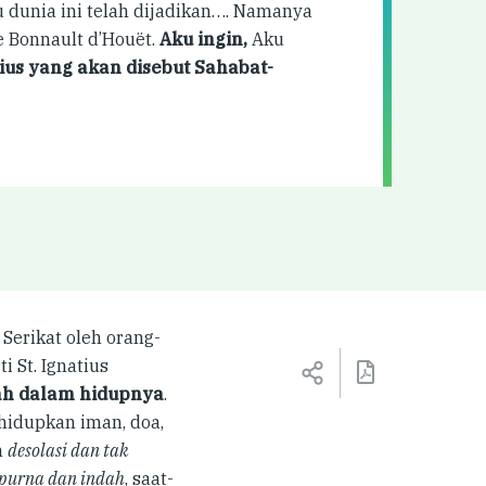
u dunia ini telah dijadikan…. Namanya
e Bonnault d’Houët.
Aku ingin
,
Aku
ius yang akan disebut Sahabat-
Serikat oleh orang-
 St. Ignatius
lah dalam hidupnya
.
hidupkan iman, doa,
n
desolasi dan tak
mpurna dan indah
, saat-