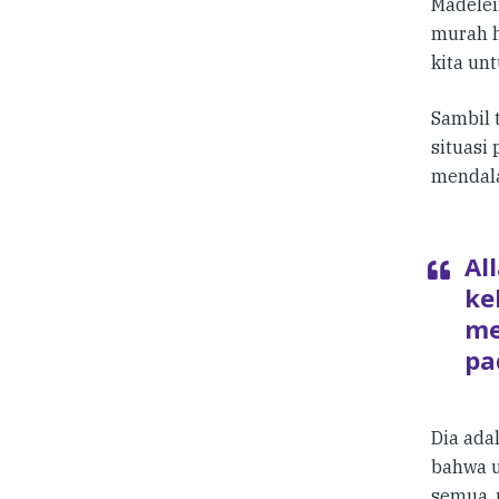
Madelei
murah h
kita un
Sambil 
situasi
mendala
Al
ke
me
pa
Dia ada
bahwa u
semua, 