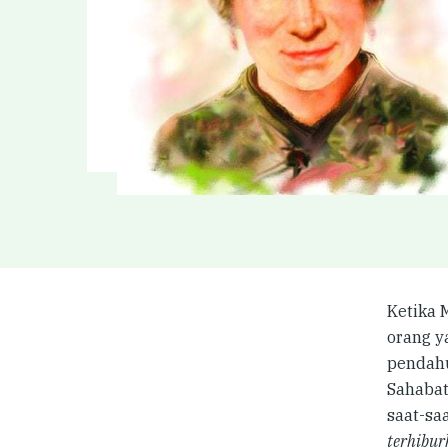
Ketika 
orang y
pendah
Sahabat
saat-sa
terhibu