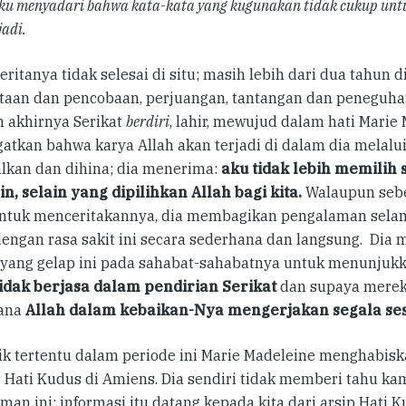
ku menyadari bahwa kata-kata yang kugunakan tidak cukup unt
jadi.
ceritanya tidak selesai di situ; masih lebih dari dua tahu
taan dan pencobaan, perjuangan, tantangan dan peneguh
 akhirnya Serikat
berdiri
, lahir, mewujud dalam hati Marie 
gatkan bahwa karya Allah akan terjadi di dalam dia melalu
alkan dan dihina; dia menerima:
aku tidak lebih memilih 
in, selain yang dipilihkan Allah bagi kita.
Walaupun sebe
ntuk menceritakannya, dia membagikan pengalaman sela
engan rasa sakit ini secara sederhana dan langsung. Di
 yang gelap ini pada sahabat-sahabatnya untuk menunjuk
tidak berjasa dalam pendirian Serikat
dan supaya merek
ana
Allah dalam kebaikan-Nya mengerjakan segala ses
tik tertentu dalam periode ini Marie Madeleine menghabisk
s Hati Kudus di Amiens. Dia sendiri tidak memberi tahu ka
man ini; informasi itu datang kepada kita dari arsip Hati K