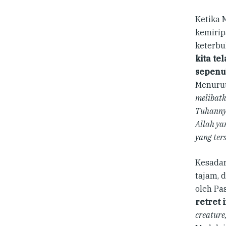
Ketika 
kemiri
keterbu
kita t
sepenu
Menurut 
melibatk
Tuhanny
Allah ya
yang ters
Kesadar
tajam, 
oleh Pas
retret i
creature