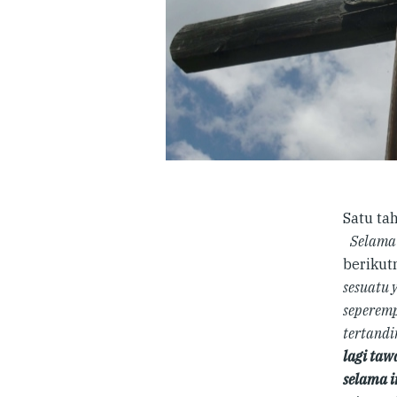
Satu ta
Selama 
berikut
sesuatu 
seperemp
tertandi
lagi taw
selama i