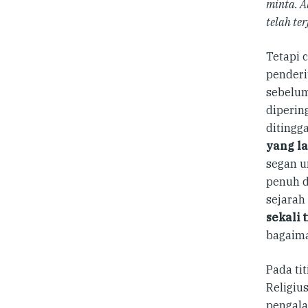
minta. A
telah ter
Tetapi 
penderi
sebelum
diperin
ditingg
yang la
segan u
penuh d
sejarah
sekali 
bagaim
Pada ti
Religiu
pengala