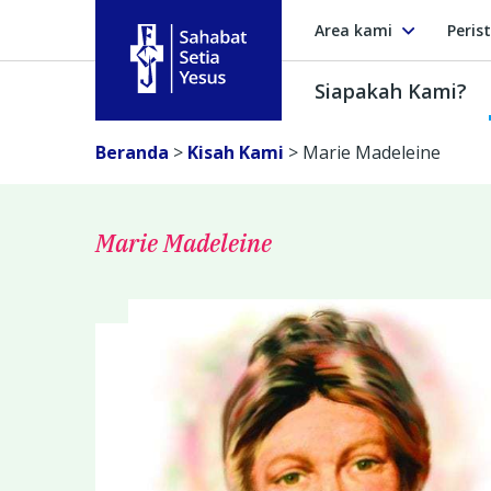
Area kami
Peris
Siapakah Kami?
Sahabat Setia Yesus
Beranda
>
Kisah Kami
>
Marie Madeleine
Marie Madeleine