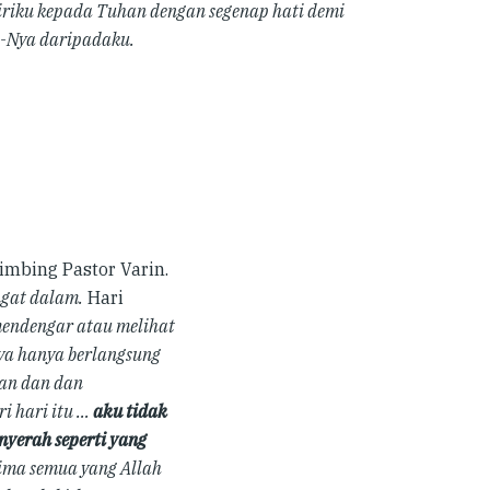
riku kepada Tuhan dengan segenap hati demi
a-Nya daripadaku.
imbing Pastor Varin.
ngat dalam.
Hari
 mendengar atau melihat
inya hanya berlangsung
kan dan dan
i hari itu …
aku tidak
nyerah seperti yang
ima semua yang Allah