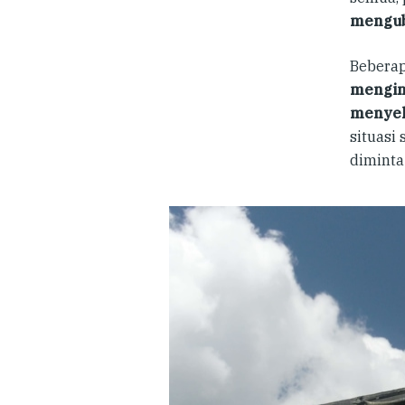
mengub
Beberap
mengin
menyel
situasi
diminta