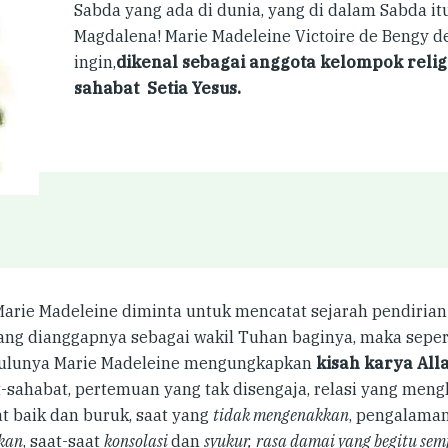
Sabda yang ada di dunia, yang di dalam Sabda it
Magdalena! Marie Madeleine Victoire de Bengy d
ingin,
dikenal sebagai anggota kelompok relig
sahabat Setia Yesus.
Marie Madeleine diminta untuk mencatat sejarah pendirian 
ang dianggapnya sebagai wakil Tuhan baginya, maka seperti
ulunya Marie Madeleine mengungkapkan
kisah karya Al
-sahabat, pertemuan yang tak disengaja, relasi yang meng
at baik dan buruk, saat yang
tidak mengenakkan
, pengalama
rkan
, saat-saat
konsolasi
dan
syukur,
rasa damai yang begitu se