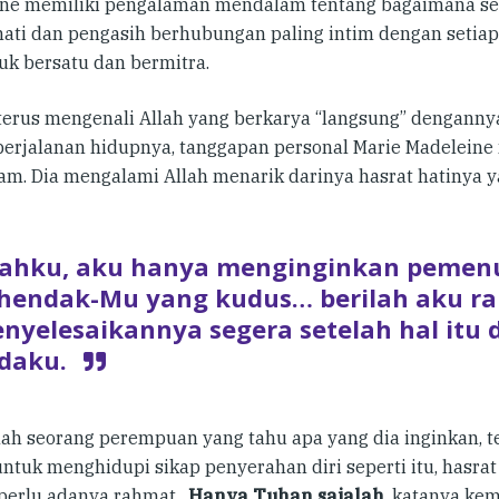
ne memiliki pengalaman mendalam tentang bagaimana se
ati dan pengasih berhubungan paling intim dengan setia
tuk bersatu dan bermitra.
terus mengenali Allah yang berkarya “langsung” denganny
 perjalanan hidupnya, tanggapan personal Marie Madelein
m. Dia mengalami Allah menarik darinya hasrat hatinya y
lahku, aku hanya menginginkan peme
hendak-Mu yang kudus… berilah aku r
nyelesaikannya segera setelah hal itu
daku.
lah seorang perempuan yang tahu apa yang dia inginkan, te
ntuk menghidupi sikap penyerahan diri seperti itu, hasra
perlu adanya rahmat.
Hanya Tuhan sajalah
, katanya ke