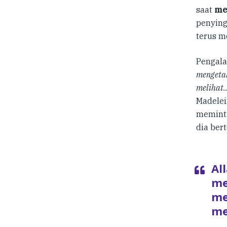
saat
me
penying
terus m
Pengala
mengeta
melihat
Madelei
meminta
dia ber
Al
me
me
me