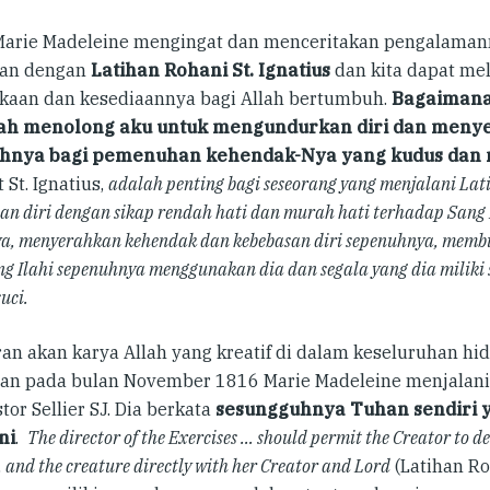
Marie Madeleine mengingat dan menceritakan pengalaman
pan dengan
Latihan Rohani St. Ignatius
dan kita dapat me
kaan dan kesediaannya bagi Allah bertumbuh.
Bagaimana
elah menolong aku untuk mengundurkan diri dan menye
hnya bagi pemenuhan kehendak-Nya yang kudus da
St. Ignatius,
adalah penting bagi seseorang yang menjalani La
an diri dengan sikap rendah hati dan murah hati terhadap Sang
a, menyerahkan kehendak dan kebebasan diri sepenuhnya, mem
ng Ilahi sepenuhnya menggunakan dia dan segala yang dia miliki 
uci.
an akan karya Allah yang kreatif di dalam keseluruhan h
dan pada bulan November 1816 Marie Madeleine menjalani 
tor Sellier SJ. Dia berkata
sesungguhnya Tuhan sendiri
ni
.
The director of the Exercises … should permit the Creator to de
, and the creature directly with her Creator and Lord
(Latihan Ro