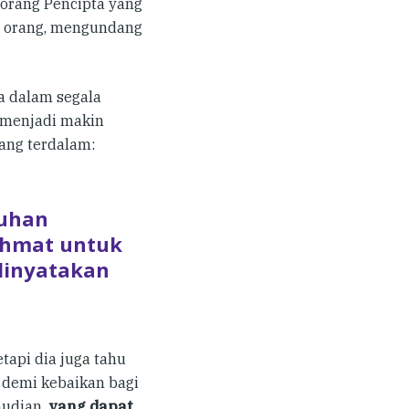
orang Pencipta yang
p orang, mengundang
a dalam segala
e menjadi makin
ang terdalam:
nuhan
ahmat untuk
 dinyatakan
tapi dia juga tahu
t demi kebaikan bagi
mudian
,
yang dapat