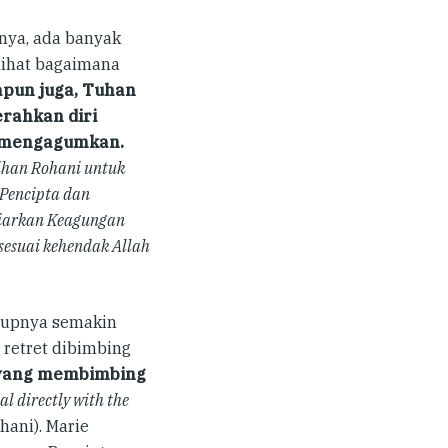
nya, ada banyak
lihat bagaimana
pun juga, Tuhan
rahkan diri
n mengagumkan
.
tihan Rohani untuk
 Pencipta dan
biarkan Keagungan
sesuai kehendak Allah
idupnya semakin
retret dibimbing
 yang membimbing
al directly with the
hani). Marie