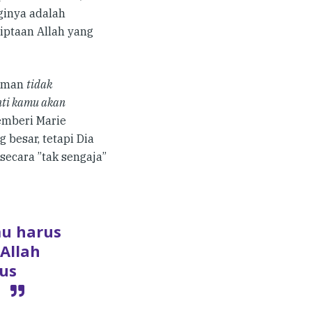
ginya adalah
iptaan Allah yang
laman
tidak
nti kamu akan
mberi Marie
besar, tetapi Dia
secara ”tak sengaja”
u harus
Allah
us